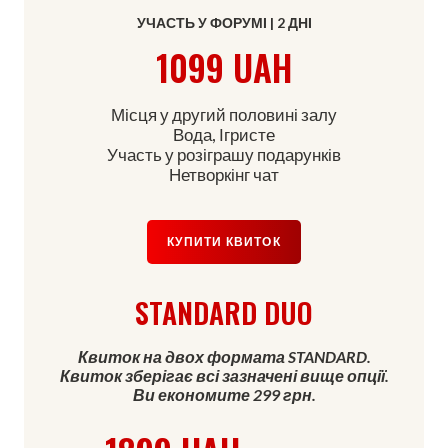
УЧАСТЬ У ФОРУМІ | 2 ДНІ
1099 UAH
Місця у другий половині залу
Вода, Ігристе
Участь у розіграшу подарунків
Нетворкінг чат
КУПИТИ КВИТОК
STANDARD DUO
Квиток на двох формата STANDARD.
Квиток зберігає всі зазначені вище опції.
Ви економите 299 грн.