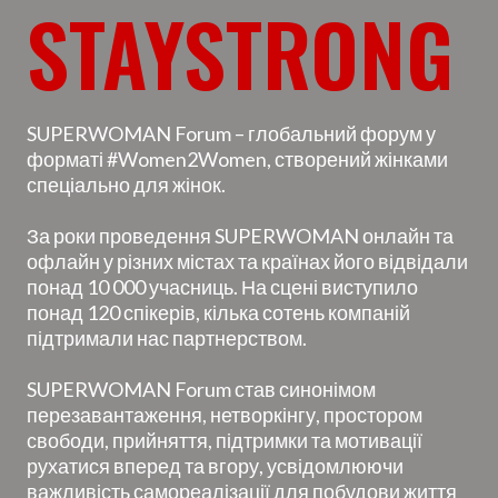
STAYSTRONG
SUPERWOMAN Forum – глобальний форум у
форматі #Women2Women, створений жінками
спеціально для жінок.
За роки проведення SUPERWOMAN онлайн та
офлайн у різних містах та країнах його відвідали
понад 10 000 учасниць. На сцені виступило
понад 120 спікерів, кілька сотень компаній
підтримали нас партнерством.
SUPERWOMAN Forum став синонімом
перезавантаження, нетворкінгу, простором
свободи, прийняття, підтримки та мотивації
рухатися вперед та вгору, усвідомлюючи
важливість самореалізації для побудови життя