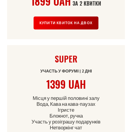
1899 UAH
ЗА 2 КВИТКИ
КУПИТИ КВИТОК НА ДВОХ
SUPER
УЧАСТЬ У ФОРУМІ | 2 ДНІ
1399 UAH
Місця у першій половині залу
Вода, Кава на кава-паузах
Ігристе
Блокнот, ручка
Участь у розіграшу подарунків
Нетворкінг чат