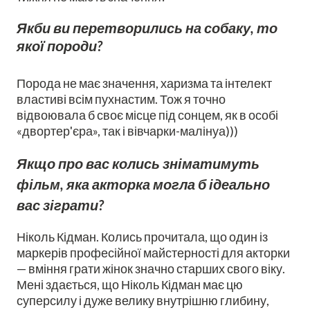
Якби ви перетворились на собаку, то
якої породи?
Порода не має значення, харизма та інтелект
властиві всім пухнастим. Тож я точно
відвоювала б своє місце під сонцем, як в особі
«двортер'єра», так і вівчарки-малінуа)))
Якщо про вас колись зніматимуть
фільм, яка акторка могла б ідеально
вас зіграти?
Ніколь Кідман. Колись прочитала, що один із
маркерів професійної майстерності для акторки
— вміння грати жінок значно старших свого віку.
Мені здається, що Ніколь Кідман має цю
суперсилу і дуже велику внутрішню глибину,