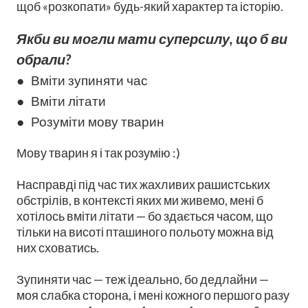
щоб «розкопати» будь-який характер та історію.
Якби ви могли мати суперсилу, що б ви
обрали?
● Вміти зупиняти час
● Вміти літати
● Розуміти мову тварин
Мову тварин я і так розумію :)
Насправді під час тих жахливих рашистських
обстрілів, в контексті яких ми живемо, мені б
хотілось вміти літати — бо здається часом, що
тільки на висоті пташиного польоту можна від
них сховатись.
Зупиняти час — теж ідеально, бо дедлайни —
моя слабка сторона, і мені кожного першого разу