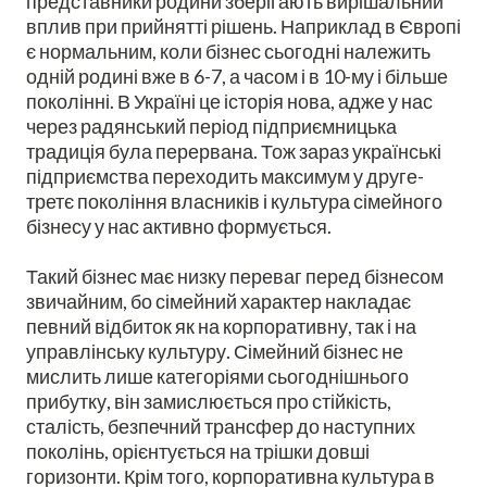
представники родини зберігають вирішальний
вплив при прийнятті рішень. Наприклад в Європі
є нормальним, коли бізнес сьогодні належить
одній родині вже в 6-7, а часом і в 10-му і більше
поколінні. В Україні це історія нова, адже у нас
через радянський період підприємницька
традиція була перервана. Тож зараз українські
підприємства переходить максимум у друге-
третє покоління власників і культура сімейного
бізнесу у нас активно формується.
Такий бізнес має низку переваг перед бізнесом
звичайним, бо сімейний характер накладає
певний відбиток як на корпоративну, так і на
управлінську культуру. Сімейний бізнес не
мислить лише категоріями сьогоднішнього
прибутку, він замислюється про стійкість,
сталість, безпечний трансфер до наступних
поколінь, орієнтується на трішки довші
горизонти. Крім того, корпоративна культура в