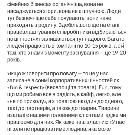
сімейних бізнесах органічніша, вона не
насаджується згори, вона не є штучною. Люди
тут безпечніше себе почувають, вони наче
приходять в родину. Здебільшого ще на етапі
працевлаштування співробітники відбираються
по цінностях і залишаються тут надовго. Багато
людей працюють в компанії по 10-15 років, а є й
такі, хто з нами з моменту заснування — це 19-20
років.
Якщо ж говорити про повагу — то це у нас
записане в сонмі корпоративних цінностей як
«fun & respect» (веселощі та повага). Fun, тому,
що ми робимо все в радість, в кайф, легко, але
«не по приколу», а з повагою як один до одного,
так і до партнерів, а також до тварин. Тварини
взагалі є нашими головними клієнтами, адже ми
працюємо для них. Як каже наш власник: «У нас
ніколи не працюватиме людина, яка може