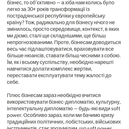
бізнес, то об’єктивно — а хіба нам колись було
легко за 30+ років трансформації із
пострадянської республіки у європейську
країну? Тож, радикально для бізнесу нічого не
змінилось, просто середовище, контекст, в яких
ми діємо, сталі ще складнішими, ще більш
непрогнозованими. Проте, бізнесам доводиться
весь час підлаштовуватися, враховувати все
більше нюансів, ставати більш чесними з собою.
Їм, як і всьому суспільству, необхідно нарешті
навчитися долати комплекс жертви,
переставати експлуатувати тему жалості до
себе.
Плюс бізнесам зараз необхідно вчитися
використовувати бізнес-дипломатію, культурну,
інтелектуальну дипломатію — будь-які види soft
power. Особливо зараз, коли ми бачимо кризу
традиційних політичних, лобістських, військових
інструментів, стає зрозумілим, що soft power