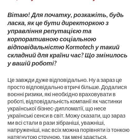
Вітаю! Для початку, розкажіть, будь
ласка, як це бути директоркою з
управління репутацією та
корпоративною соціальною
відповідальністю Kormotech у такий
складний для країни час? Що змінилось
у вашій роботі?
Це завжди дуже відповідально. Ну а зараз це
просто відповідально втричі більше. Додалися
воєнні ризики, які необхідно враховувати в
роботі, відповідальність компанії як частинки
української бізнес-дипломатії, що несе
українські сенси в світ. Можу сказати, що зараз
ми всі стали в рази зібраніші, уважніші,
напруженіші, нас всіх можна порівняти із тонкою
натягнутою струною, так мені здається.