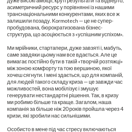
дуже високі амбіції, круті результати та відверто,
асиметричний ресурс у порівнянні із нашими
транснаціональними конкурентами, яких все ж
залишили позаду. Kormotech — це не супер-
пробудована, бюрократизована бізнес-
структура, що асоціюється з «успішним успіхом».
Ми мрійники, стартапери, дуже завзяті і, мабуть,
саме завдяки цьому нам все вдається. Але це
вимагає постійно бути в такій «творчій розтяжці»
між зоною комфорту та тою вершиною, якої
хочеш сягнути. І мені здається, що для компаній,
для людей такого складу криза — це завжди час
можливостей, вона мобілізує і змушує
генерувати нестандартні рішення. Так, в кризу
ми робимо більше та краще. Загалом, наша
компанія за більше ніж 20 років пройшла через 4
кризи, які зробили нас сильнішими.
Особисто в мене під час стресу включаються