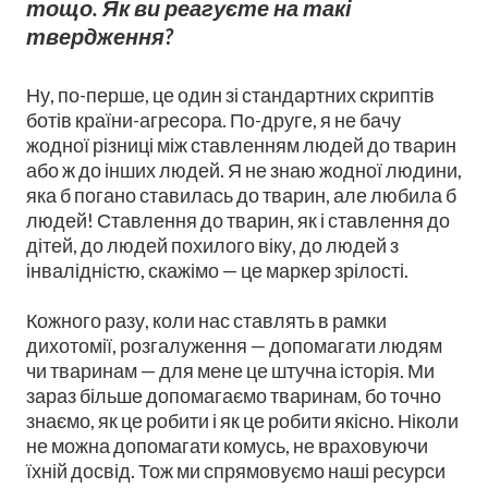
тощо. Як ви реагуєте на такі
твердження?
Ну, по-перше, це один зі стандартних скриптів
ботів країни-агресора. По-друге, я не бачу
жодної різниці між ставленням людей до тварин
або ж до інших людей. Я не знаю жодної людини,
яка б погано ставилась до тварин, але любила б
людей! Ставлення до тварин, як і ставлення до
дітей, до людей похилого віку, до людей з
інвалідністю, скажімо — це маркер зрілості.
Кожного разу, коли нас ставлять в рамки
дихотомії, розгалуження — допомагати людям
чи тваринам — для мене це штучна історія. Ми
зараз більше допомагаємо тваринам, бо точно
знаємо, як це робити і як це робити якісно. Ніколи
не можна допомагати комусь, не враховуючи
їхній досвід. Тож ми спрямовуємо наші ресурси