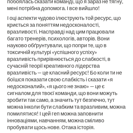
побоялась сказати команді, що я зараз не тягну,
мені потрібна допомога. І все вийшло!
І оці аспекти чудово ілюструють той ресурс, що
криється за поняттям недосконалості,
вразливості. Насправді над цим працювали
багато тренерів, психологів, авторів. Вони
науково обґрунтували, що попри те, що в
токсичній культурі «успішного успіху»
вразливість прирівнюється до слабкості, в
сучасній теорії креативного лідерства
вразливість — це класний ресурс! Бо коли ти не
боїшся показати свою слабкість і сказати «я
недосконалий», «я цього не знаю» — це є
сигналом для твоєї команди, що вони можуть
зробити так само, а значить тут безпечно, тут
можна інколи бути слабким та вразливим, можна
помилятися! І цей геп можна заповнити
інноваціями, навчанням, можна сміливо
пробувати щось нове. Отака історія.