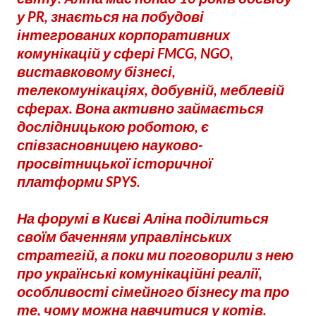
у PR, знається на побудові
інтегрованих корпоративних
комунікацій у сфері FMCG, NGO,
виставковому бізнесі,
телекомунікаціях, добувній, меблевій
сферах. Вона активно займається
дослідницькою роботою, є
співзасновницею науково-
просвітницької історичної
платформи SPYS.
На форумі в Києві Аліна поділиться
своїм баченням управлінських
стратегій, а поки ми поговорили з нею
про українські комунікаційні реалії,
особливості сімейного бізнесу та про
те, чому можна навчитися у котів.