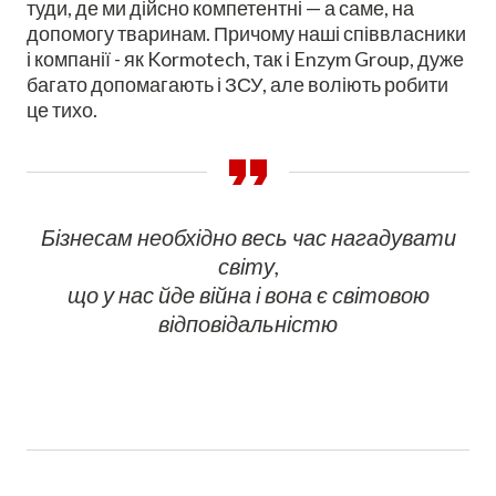
туди, де ми дійсно компетентні — а саме, на
допомогу тваринам. Причому наші співвласники
і компанії - як Kormotech, так і Enzym Group, дуже
багато допомагають і ЗСУ, але воліють робити
це тихо.
Бізнесам необхідно весь час нагадувати
світу,
що у нас йде війна і вона є світовою
відповідальністю