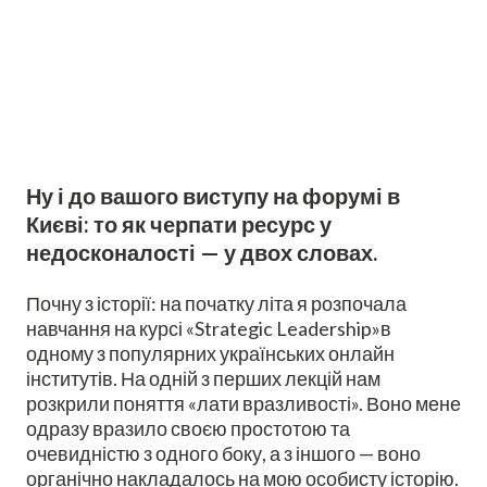
Ну і до вашого виступу на форумі в
Києві: то як черпати ресурс у
недосконалості — у двох словах.
Почну з історії: на початку літа я розпочала
навчання на курсі «Strategic Leadership»в
одному з популярних українських онлайн
інститутів. На одній з перших лекцій нам
розкрили поняття «лати вразливості». Воно мене
одразу вразило своєю простотою та
очевидністю з одного боку, а з іншого — воно
органічно накладалось на мою особисту історію.