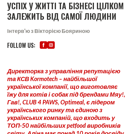
УСПІХ У ЖИТТІ ТА БІЗНЕСІ ЦІЛКОМ
ЗАЛЕЖИТЬ ВІД САМОЇ ЛЮДИНИ
Інтерв'ю з Вікторією Бояриною
FOLLOW US:
Директорка з управління репутацією
та КСВ Kormotech – найбільшої
української компанії, що виготовляє
їжу для котів і собак під брендами Мяу!,
Гав!, CLUB 4 PAWS, Optimeal, є лідером
українського ринку та єдиною з
українських компаній, що входить у
ТОП-50 найбільших petfood виробників
світу. Аліна має понад 10 років досвіду