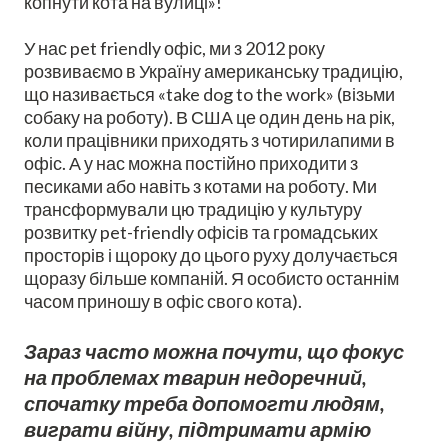
копнути кота на вулиці»!
У нас pet friendly офіс, ми з 2012 року
розвиваємо в Україну американську традицію,
що називається «take dog to the work» (візьми
собаку на роботу). В США це один день на рік,
коли працівники приходять з чотирилапими в
офіс. А у нас можна постійно приходити з
песиками або навіть з котами на роботу. Ми
трансформували цю традицію у культуру
розвитку pet-friendly офісів та громадських
просторів і щороку до цього руху долучається
щоразу більше компаній. Я особисто останнім
часом приношу в офіс свого кота).
Зараз часто можна почути, що фокус
на проблемах тварин недоречний,
спочатку треба допомогти людям,
виграти війну, підтримати армію