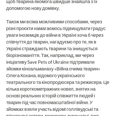
щоб тварина якомога швидше знайшла з їх
допомогою нову домівку.
Також ми всіма можливими способами, через
різні проєкти намагаємось підвищувати градус
уваги іноземців до війни в Україні хоча б через
співчуття до тварин, нагадуємо про те, як в
Україні страждають тварини та знищується
біорізноманіття. Так, наприклад, ми через
ініціативу Save Pets of Ukraine підтримали
зйомки кіноальманаху «Війна очима тварин»
Олега Кохана, відомого українського
театрального та кінопродюсера та режисера. Це
кілька короткометражних новел, знятих на
основі реальних історій співжиття людей і
тварин під час повномасштабної війни. У
зйомках взяли участь відомі голлівудські та
вітчизняні актори, режисери, виконавці, вже