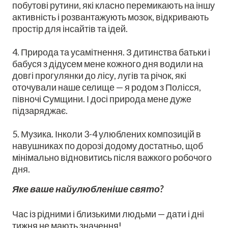
побутові рутини, які класно перемикають на іншу
активність і розвантажують мозок, відкривають
простір для інсайтів та ідей.
4. Природа та усамітнення. З дитинства батьки і
бабуся з дідусем мене кожного дня водили на
довгі прогулянки до лісу, лугів та річок, які
оточували наше селище — я родом з Полісся,
півночі Сумщини. І досі природа мене дуже
підзаряджає.
5. Музика. Інколи 3-4 улюблених композицій в
навушниках по дорозі додому достатньо, щоб
мінімально відновитись після важкого робочого
дня.
Яке ваше найулюбленіше свято?
Час із рідними і близькими людьми — дати і дні
тижня не мають значення!