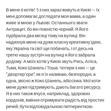
В мене 6 котів! 5 з них зараз живуть в Києві — їх
мені допомагає доглядати моя мама, а один
живе зі мною у Львові. Останнього звати
Антрацит, бо він повністю чорний. Я його
підібрала два місяці тому на вулиці. Він
надихнув мене на дуже класну креативну ідею,
яку Україна та світ ще побачать, і от десь на
третю нашу зустріч на вулиці я його забрала
додому. А моїх котів у Києві звуть Рись, Аліса,
Тьма, Коко Шанель і Тоша. Чотири з них — це
“двортер’єри”, як я їх називаю, безпородні, а
одна, звісно ж Коко Шанель, абіссінка. Мої коти
мене дуже підтримують, дають багато ресурсу.
Я в них також вчуся, наприклад, здорових
кордонів, вміння отримувати радість від простих
речей, бути відповідальною петперенткою.