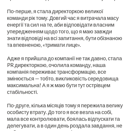
По-перше, я стала директоркою великої
команди рік тому. Довгий час я витрачала масу
енергії та сил на те, аби відповідати власним
упередженням щодо того, що я маю завжди
знати відповіді на всі запитання, бути обізнаною
та впевненою, «тримати лице».
Адже я прийшла до компанії не так давно, стала
PR директоркою, очолила команду, наша
компанія переживає трансформацію, все
змінюється — тобто, викликовість середовища
максимальна! А я ж маю бути тут острівцем
стабільності.
По-друге, кілька місяців тому я пережила велику
особисту втрату. До того я все везла на собі,
мала все контролювати, боялась відпускати та
делегувати, а в один день роздала завдання, не