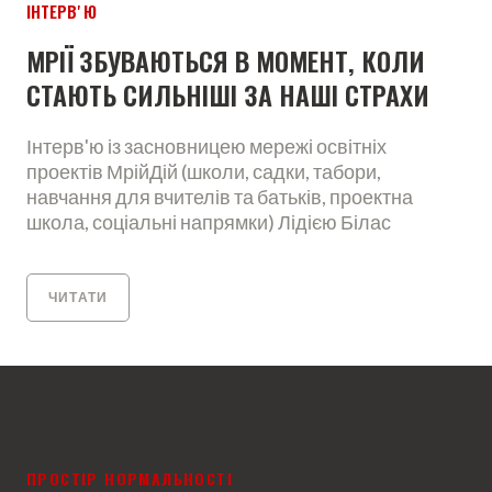
ІНТЕРВʼЮ
МРІЇ ЗБУВАЮТЬСЯ В МОМЕНТ, КОЛИ
СТАЮТЬ СИЛЬНІШІ ЗА НАШІ СТРАХИ
Інтерв'ю із засновницею мережі освітніх
проектів МрійДій (школи, садки, табори,
навчання для вчителів та батьків, проектна
школа, соціальні напрямки) Лідією Білас
ЧИТАТИ
ПРОСТІР НОРМАЛЬНОСТІ