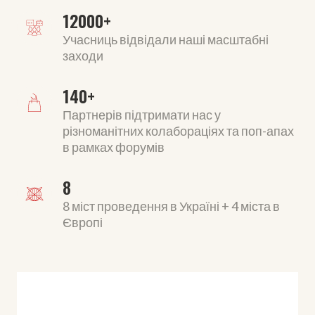
12000+ 
Учасниць відвідали наші масштабні
заходи
140+
Партнерів підтримати нас у
різноманітних колабораціях та поп-апах
в рамках форумів
8
8 міст проведення в Україні + 4 міста в
Європі