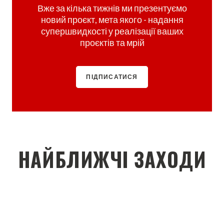
Вже за кілька тижнів ми презентуємо
новий проєкт, мета якого - надання
супершвидкості у реалізації ваших
проєктів та мрій
ПІДПИСАТИСЯ
НАЙБЛИЖЧІ ЗАХОДИ