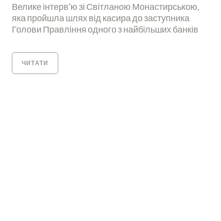
Велике інтерв'ю зі Світланою Монастирською,
яка пройшла шлях від касира до заступника
Голови Правління одного з найбільших банків
ЧИТАТИ