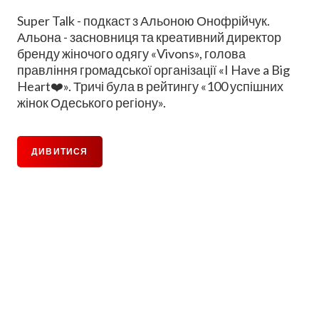
Super Talk - подкаст з Альоною Онофрійчук.
Альона - засновниця та креативний директор
бренду жіночого одягу «Vivons», голова
правління громадської організації «I Have a Big
Heart❤️». Тричі була в рейтингу «100 успішних
жінок Одеського регіону».
ДИВИТИСЯ