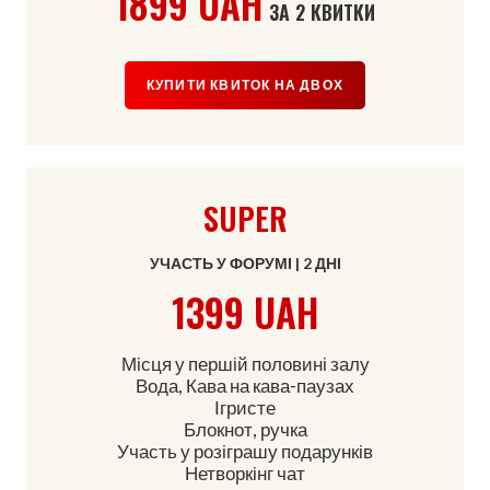
1899 UAH
ЗА 2 КВИТКИ
КУПИТИ КВИТОК НА ДВОХ
SUPER
УЧАСТЬ У ФОРУМІ | 2 ДНІ
1399 UAH
Місця у першій половині залу
Вода, Кава на кава-паузах
Ігристе
Блокнот, ручка
Участь у розіграшу подарунків
Нетворкінг чат