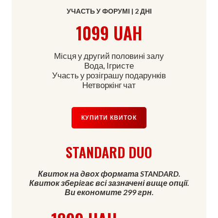
УЧАСТЬ У ФОРУМІ | 2 ДНІ
1099 UAH
Місця у другий половині залу
Вода, Ігристе
Участь у розіграшу подарунків
Нетворкінг чат
КУПИТИ КВИТОК
STANDARD DUO
Квиток на двох формата STANDARD.
Квиток зберігає всі зазначені вище опції.
Ви економите 299 грн.