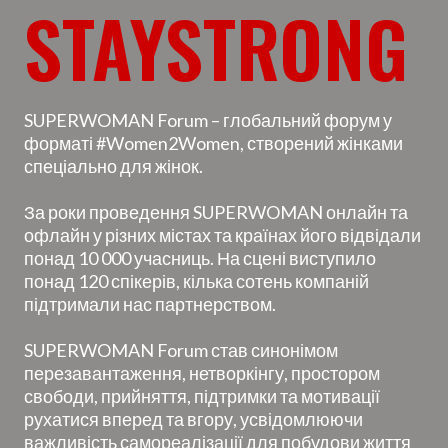
STAYSTRONG
SUPERWOMAN Forum – глобальний форум у
форматі #Women2Women, створений жінками
спеціально для жінок.
За роки проведення SUPERWOMAN онлайн та
офлайн у різних містах та країнах його відвідали
понад 10 000 учасниць. На сцені виступило
понад 120 спікерів, кілька сотень компаній
підтримали нас партнерством.
SUPERWOMAN Forum став синонімом
перезавантаження, нетворкінгу, простором
свободи, прийняття, підтримки та мотивації
рухатися вперед та вгору, усвідомлюючи
важливість самореалізації для побудови життя