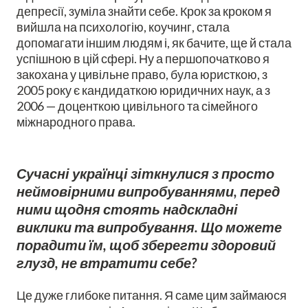
депресії, зуміла знайти себе. Крок за кроком я
вийшла на психологію, коучинг, стала
допомагати іншим людям і, як бачите, ще й стала
успішною в цій сфері. Ну а першопочатково я
закохана у цивільне право, була юристкою, з
2005 року є кандидаткою юридичних наук, а з
2006 — доценткою цивільного та сімейного
міжнародного права.
Сучасні українці зіткнулися з просто
неймовірними випробуваннями, перед
ними щодня стоять надскладні
виклики та випробування. Що можете
порадити їм, щоб зберегти здоровий
глузд, не втратити себе?
Це дуже глибоке питання. Я саме цим займаюся