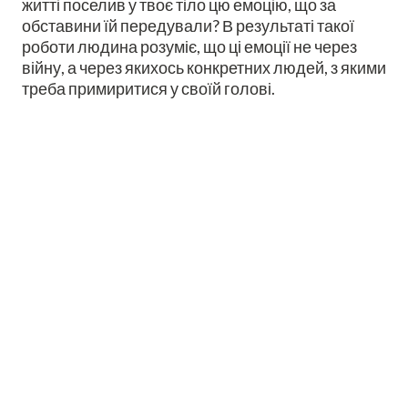
житті поселив у твоє тіло цю емоцію, що за
обставини їй передували? В результаті такої
роботи людина розуміє, що ці емоції не через
війну, а через якихось конкретних людей, з якими
треба примиритися у своїй голові.