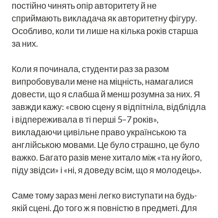
постійно чинять опір авторитету й не
сприймають викладача як авторитетну фігуру.
Особливо, коли ти лише на кілька років старша
за них.
Коли я починала, студенти раз за разом
випробовували мене на міцність, намагалися
довести, що я слабша й менш розумна за них. Я
завжди кажу: «свою сцену я відпітніла, відблідла
і відпереживала в ті перші 5–7 років»,
викладаючи цивільне право українською та
англійською мовами. Це було страшно, це було
важко. Багато разів мене хитало між «та ну його,
піду звідси» і «ні, я доведу всім, що я молодець».
Саме тому зараз мені легко виступати на будь-
якій сцені. До того ж я повністю в предметі. Для