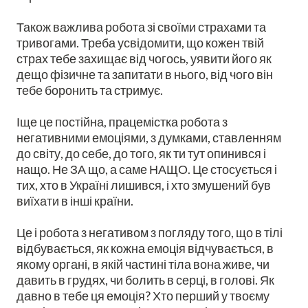
Також важлива робота зі своїми страхами та
тривогами. Треба усвідомити, що кожен твій
страх тебе захищає від чогось, уявити його як
дещо фізичне та запитати в нього, від чого він
тебе боронить та стримує.
Іще це постійна, працемістка робота з
негативними емоціями, з думками, ставленням
до світу, до себе, до того, як ти тут опинився і
нащо. Не ЗА що, а саме НАЩО. Це стосується і
тих, хто в Україні лишився, і хто змушений був
виїхати в інші країни.
Це і робота з негативом з погляду того, що в тілі
відбувається, як кожна емоція відчувається, в
якому органі, в якій частині тіла вона живе, чи
давить в грудях, чи болить в серці, в голові. Як
давно в тебе ця емоція? Хто перший у твоєму