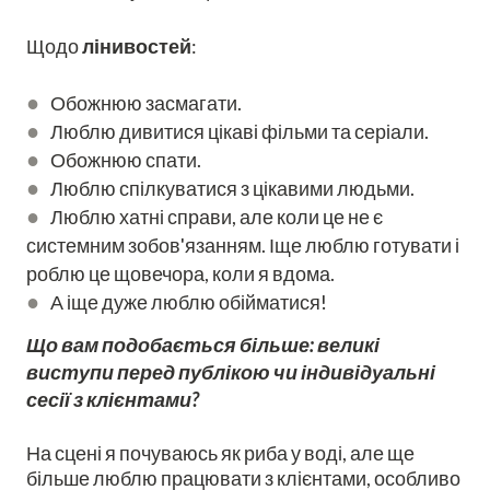
Щодо
лінивостей
:
●
Обожнюю засмагати.
●
Люблю дивитися цікаві фільми та серіали.
●
Обожнюю спати.
●
Люблю спілкуватися з цікавими людьми.
●
Люблю хатні справи, але коли це не є
системним зобов'язанням. Іще люблю готувати і
роблю це щовечора, коли я вдома.
●
А іще дуже люблю обійматися!
Що вам подобається більше: великі
виступи перед публікою чи індивідуальні
сесії з клієнтами?
На сцені я почуваюсь як риба у воді, але ще
більше люблю працювати з клієнтами, особливо