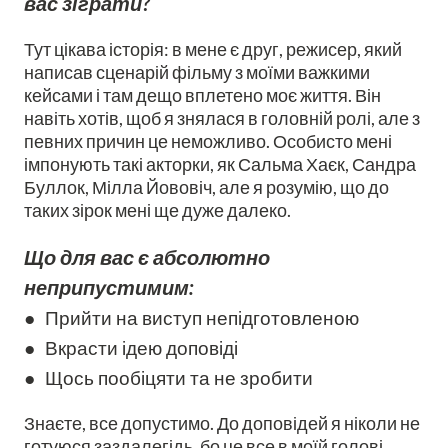
вас зіграти?
Тут цікава історія: в мене є друг, режисер, який
написав сценарій фільму з моїми важкими
кейсами і там дещо вплетено моє життя. Він
навіть хотів, щоб я знялася в головній ролі, але з
певних причин це неможливо. Особисто мені
імпонують такі акторки, як Сальма Хаєк, Сандра
Буллок, Мілла Йововіч, але я розумію, що до
таких зірок мені ще дуже далеко.
Що для вас є абсолютно
неприпустимим:
● Прийти на виступ непідготовленою
● Вкрасти ідею доповіді
● Щось пообіцяти та не зробити
Знаєте, все допустимо. До доповідей я ніколи не
готуюся заздалегідь, бо це все в моїй голові.