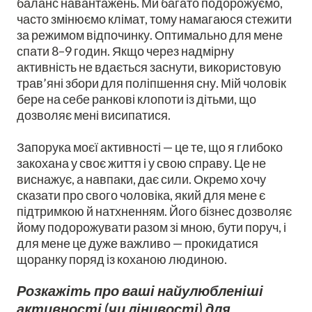
баланс навантажень. Ми багато подорожуємо,
часто змінюємо клімат, тому намагаюся стежити
за режимом відпочинку. Оптимально для мене
спати 8–9 годин. Якщо через надмірну
активність не вдається заснути, використовую
трав’яні збори для поліпшення сну. Мій чоловік
бере на себе ранкові клопоти із дітьми, що
дозволяє мені висипатися.
Запорука моєї активності — це те, що я глибоко
закохана у своє життя і у свою справу. Це не
виснажує, а навпаки, дає сили. Окремо хочу
сказати про свого чоловіка, який для мене є
підтримкою й натхненням. Його бізнес дозволяє
йому подорожувати разом зі мною, бути поруч, і
для мене це дуже важливо — прокидатися
щоранку поряд із коханою людиною.
Розкажіть про ваші найулюбленіші
активності (чи лінивості) для