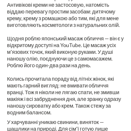
Антивікові креми не застосовую, натомість
віддаю перевагу простим засобам: дитячому
крему, крему з ромашкою або тим, які для мене
виготовляють косметологи з натуральних олій.
Щодня роблю японський масаж обличчя — він є у
відкритому доступі на YouTube. Це масаж усіх
м’язових точок, який виконую руками. У душі
наношу олію, поєднуючи це з самомасажем.
Роблю його один-два рази на день.
Колись прочитала пораду від літніх жінок, які
мають гарний вигляд: не вмивати обличчя
вранці. Тож я ніколи не лягаю спати, не змивши
макіяж і всі забруднення дня, але зранку одразу
наношу сироватку або крем. Також стежу за
водним балансом.
У харчуванні уникаю свинини, виняток —
шашлики на природі. Для сім’ї готую лише