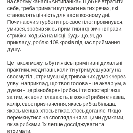
на своєму каналі «Антипаніка». Щоб не втратити
себе, треба тримати кут уваги на тих речах, які
становлять цінність для вас в кожному дні.
Починаючи з турботи про своє тіло: прокинувся,
умився, зробив якісь примітивні фізичні вправи,
стрибки, ходьба на місці, будь-що. Я, до
прикладу, роблю 108 кроків під час приймання
душу.
Це також можуть бути якісь примітивні дихальні
практики, медитації, коли ти утримуєш увагу на
своєму тілі, стримуєш хід тривожних думок через
уяву. Наприклад, що твоя голова – це акваріум, а
думки – це різнобарвні рибки. І ти спостерігаєш
за тим, як вони плавають, в кожної рибки є назва,
колір, своє призначення, якась рибка більша,
якась менша, хтось втікає, хтось доганяє. Якщо
перемкнутися на споглядання за цими думками,
як за рибками, їх легше досліджувати та
втримати.