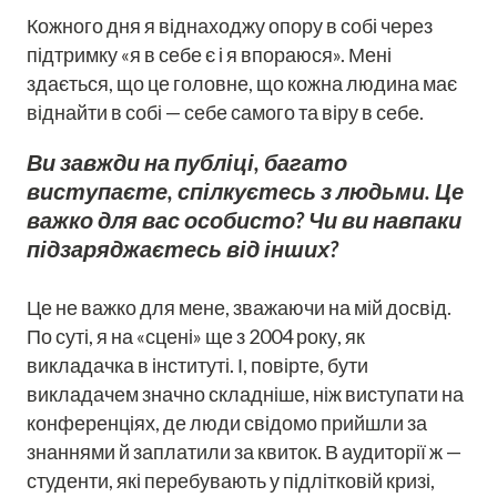
Кожного дня я віднаходжу опору в собі через
підтримку «я в себе є і я впораюся». Мені
здається, що це головне, що кожна людина має
віднайти в собі — себе самого та віру в себе.
Ви завжди на публіці, багато
виступаєте, спілкуєтесь з людьми. Це
важко для вас особисто? Чи ви навпаки
підзаряджаєтесь від інших?
Це не важко для мене, зважаючи на мій досвід.
По суті, я на «сцені» ще з 2004 року, як
викладачка в інституті. І, повірте, бути
викладачем значно складніше, ніж виступати на
конференціях, де люди свідомо прийшли за
знаннями й заплатили за квиток. В аудиторії ж —
студенти, які перебувають у підлітковій кризі,