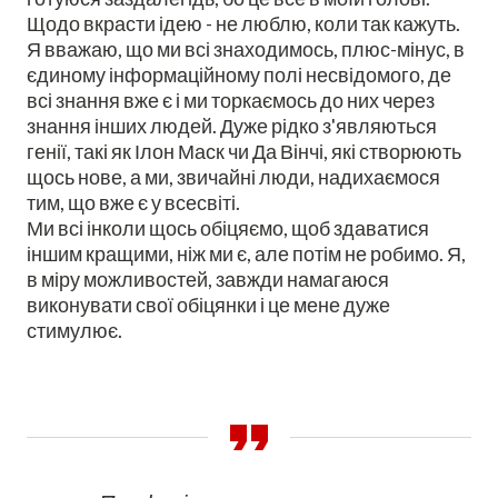
Щодо вкрасти ідею - не люблю, коли так кажуть.
Я вважаю, що ми всі знаходимось, плюс-мінус, в
єдиному інформаційному полі несвідомого, де
всі знання вже є і ми торкаємось до них через
знання інших людей. Дуже рідко з'являються
генії, такі як Ілон Маск чи Да Вінчі, які створюють
щось нове, а ми, звичайні люди, надихаємося
тим, що вже є у всесвіті.
Ми всі інколи щось обіцяємо, щоб здаватися
іншим кращими, ніж ми є, але потім не робимо. Я,
в міру можливостей, завжди намагаюся
виконувати свої обіцянки і це мене дуже
стимулює.