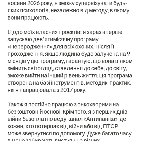
восени 2026 року, я зможу супервізувати будь-
яких психологів, незалежно від методу, в якому
вони працюють.
Щодо моїх власних проєктів: я зараз вперше
запускаю дев’ятимісячну програму
«Переродження» для всіх охочих. Після її
проходження, якщо людина буде залучена на 9
місяців у цю програму, гарантую, що вона цілком
змінить світогляд, ставлення до себе, до світу,
зможе вийти на інший рівень життя. Ця програма
створена на базі інструментів, методик, практик,
які я напрацювала з 2017 року.
Також я постійно працюю з онкохворими на
безкоштовній основі. Крім того, я з перших днів
війни безоплатно веду канал «Антипаніка», де
кожен, хто потерпає від війни або від ПТСР,
може звернутися по допомогу. Дуже багато часу
в мене забирають виступи на різних