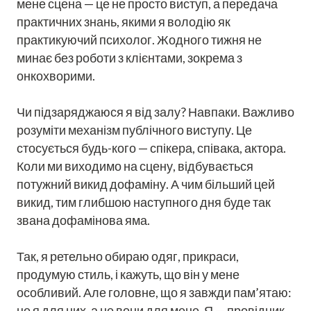
мене сцена — це не просто виступ, а передача
практичних знань, якими я володію як
практикуючий психолог. Жодного тижня не
минає без роботи з клієнтами, зокрема з
онкохворими.
Чи підзаряджаюся я від залу? Навпаки. Важливо
розуміти механізм публічного виступу. Це
стосується будь-кого — спікера, співака, актора.
Коли ми виходимо на сцену, відбувається
потужний викид дофаміну. А чим більший цей
викид, тим глибшою наступного дня буде так
звана дофамінова яма.
Так, я ретельно обираю одяг, прикраси,
продумую стиль, і кажуть, що він у мене
особливий. Але головне, що я завжди пам’ятаю:
це я для них, а не вони для мене. Я — провідник