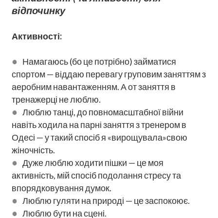
відпочинку
Активності:
●
Намагаюсь (бо це потрібно) займатися
спортом — віддаю перевагу груповим заняттям з
аеробним навантаженням. А от заняття в
тренажерці не люблю.
●
Люблю танці, до повномасштабної війни
навіть ходила на парні заняття з тренером в
Одесі — у такий спосіб я «вирощувала»свою
жіночність.
●
Дуже люблю ходити пішки — це моя
активність, мій спосіб подолання стресу та
впорядковування думок.
●
Люблю гуляти на природі — це заспокоює.
●
Люблю бути на сцені.