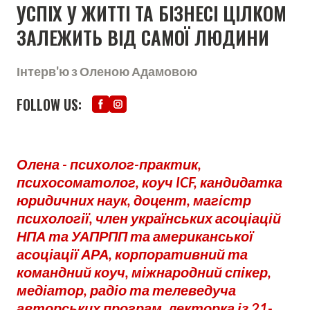
УСПІХ У ЖИТТІ ТА БІЗНЕСІ ЦІЛКОМ
ЗАЛЕЖИТЬ ВІД САМОЇ ЛЮДИНИ
Інтерв'ю з Оленою Адамовою
FOLLOW US:
Олена - психолог-практик,
психосоматолог, коуч ICF, кандидатка
юридичних наук, доцент, магістр
психології, член українських асоціацій
НПА та УАПРПП та американської
асоціації АРА, корпоративний та
командний коуч, міжнародний спікер,
медіатор, радіо та телеведуча
авторських програм, лекторка із 21-