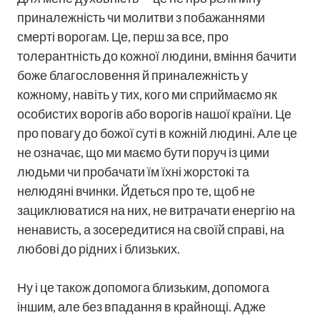
приналежність чи молитви з побажаннями
смерті ворогам. Це, перш за все, про
толерантність до кожної людини, вміння бачити
боже благословення й приналежність у
кожному, навіть у тих, кого ми сприймаємо як
особистих ворогів або ворогів нашої країни. Це
про повагу до божої суті в кожній людині. Але це
не означає, що ми маємо бути поруч із цими
людьми чи пробачати їм їхні жорстокі та
нелюдяні вчинки. Йдеться про те, щоб не
зациклюватися на них, не витрачати енергію на
ненависть, а зосередитися на своїй справі, на
любові до рідних і близьких.
Ну і це також допомога близьким, допомога
іншим, але без впадання в крайнощі. Адже