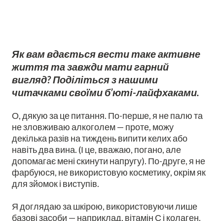
Як вам вдається вести таке активне
життя та завжди мати гарний
вигляд? Поділіться з нашими
читачками своїми б’юті-лайфхаками.
О, дякую за це питання. По-перше, я не палю та
не зловживаю алкоголем — проте, можу
декілька разів на тиждень випити келих або
навіть два вина. (І це, вважаю, погано, але
допомагає мені скинути напругу). По-друге, я не
фарбуюся, не використовую косметику, окрім як
для зйомок і виступів.
Я доглядаю за шкірою, використовуючи лише
базові засоби — наприклад, вітамін С і колаген.