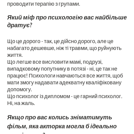
проводити терапію з групами.
Який міф про психологію вас найбільше
дратує?
Що це дорого - так, це дійсно дорого, але це
набагато дешевше, ніж ті травми, що руйнують
життя.
Що легше все висловити мамі, подрузі,
випадковому попутнику в потязі - ні, це так не
працює! Психологи навчаються все життя, щоб
мати змогу надавати адекватну кваліфіковану
допомогу.
Що психолог із дипломом - це гарний психолог.
Ні, на жаль.
Якщо про вас колись зніматимуть
фільм, яка акторка могла б ідеально