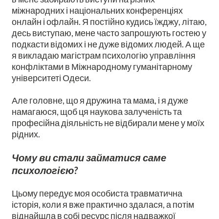
міжнародних і національних конференціях
онлайн і офлайн. Я постійно кудись їжджу, літаю,
десь виступаю, мене часто запрошують гостею у
подкасти відомих і не дуже відомих людей. А ще
я викладаю магістрам психологію управління
конфліктами в Міжнародному гуманітарному
університеті Одеси.
Але головне, що я дружина та мама, і я дуже
намагаюся, щоб ця наукова залученість та
професійна діяльність не відбирали мене у моїх
рідних.
Чому ви стали займатися саме
психологією?
Цьому передує моя особиста травматична
історія, коли я вже практично здалася, а потім
віднайшла в собі ресурс після надважкої