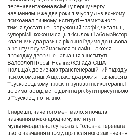
перенавантажена всім! І у першу чергу
навчанням. Вже два роки я вчуся у Львівському
психоаналітичному інституті — там кожного
тижня достатньо напружений графік, читальні,
супервізії, кожен місяць якісь лекції або майстер-
класи. Ми два рази на рік очно їздимо до Львова,
а решту часу займаємося онлайн. Також я
проходжу дворічне навчання в Інституті
Валеології Recall Healing (Канада-США-
Польща), де вивчаю трансгенераційний підхід у
психосоматиці. А ще, вже два роки я навчаюся в
Трускавецькому проєкті групової психотерапії. І
це вимагає від мене двічі на рік бути присутньою
в Трускавці по тижню.
І, нарешті, наче того мені мало, я почала
навчання в міжнародному інституті
мультимодальної супервізії. Головна перевага
цього навчання в тому, що після його закінчення,