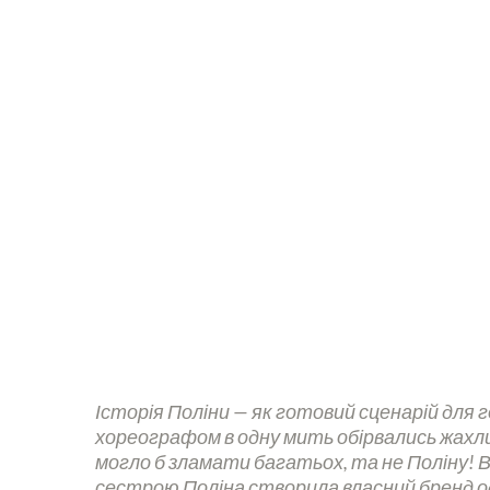
В рамках цього проєкту ми знайомимо вас з
попри всі обставини продовжують долати п
власні проєкти й підтримують інших
Історія Поліни — як готовий сценарій для г
хореографом в одну мить обірвались жахливо
могло б зламати багатьох, та не Поліну! 
сестрою Поліна створила власний бренд одя