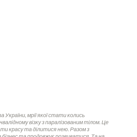
а України, мрії якої стати колись
нвалідному візку з паралізованим тілом. Це
ти красу та ділитися нею. Разом з
е бізнес та продовжує розвиватися. Та на