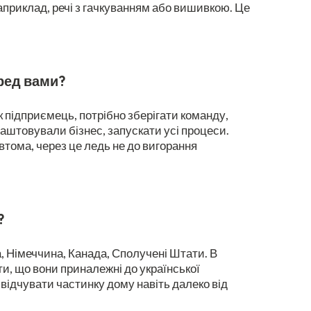
априклад, речі з гачкуванням або вишивкою. Це
еред вами?
як підприємець, потрібно зберігати команду,
лаштовували бізнес, запускати усі процеси.
втома, через це ледь не до вигорання
?
ща, Німеччина, Канада, Сполучені Штати. В
ати, що вони приналежні до української
 відчувати частинку дому навіть далеко від