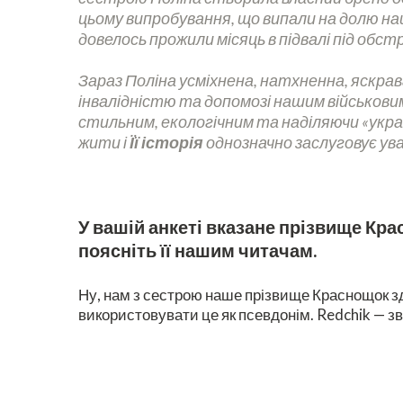
цьому випробування, що випали на долю наш
довелось прожили місяць в підвалі під обстр
Зараз Поліна усміхнена, натхненна, яскрав
інвалідністю та допомозі нашим військовим.
стильним, екологічним та наділяючи «укр
жити і
Її історія
однозначно заслуговує ув
У вашій анкеті вказане прізвище Крас
поясніть її нашим читачам.
Ну, нам з сестрою наше прізвище Краснощок зд
використовувати це як псевдонім. Redchik — зв