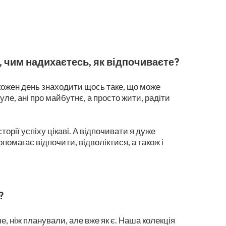
, чим надихаєтесь, як відпочиваєте?
кожен день знаходити щось таке, що може
ле, ані про майбутнє, а просто жити, радіти
орії успіху цікаві. А відпочивати я дуже
помагає відпочити, відволіктися, а також і
?
е, ніж планували, але вже як є. Наша колекція