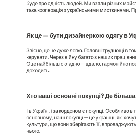
буде про єдність людей. Ми взяли різних майс
така кооперація з українськими мисткинями. П
Як це — бути дизайнеркою одягу в Ук
Звісно, це не дуже легко. Головні труднощі в т
керувати. Через війну багато з наших працівни
Оце найбільш складно — вдало, гармонійно поє
доходить.
Хто ваші основні покупці? Де більша 
І в Україні, і за кордоном є покупці. Особливо
основному, наші покупці — це українці, які хоч
культури, що вони зберігають її, впроваджують
нього.