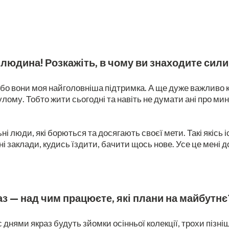
людина! Розкажіть, в чому ви знаходите сили
 бо вони моя найголовніша підтримка. А ще дуже важливо 
ому. Тобто жити сьогодні та навіть не думати ані про мину
люди, які борються та досягають своєї мети. Такі якісь іст
 заклади, кудись їздити, бачити щось нове. Усе це мені до
аз — над чим працюєте, які плани на майбутнє
днями якраз будуть зйомки осінньої колекції, трохи пізніш