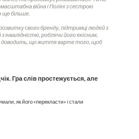
омасштабна війна і Поліні з сестрою
о ще більше.
 розвитку свого бренду, підтримці людей з
 з інвалідністю, роблячи його якісним,
ня доводить, що життя варте того, щоб
чік. Гра слів простежується, але
мали, як його «перекласти» і стали