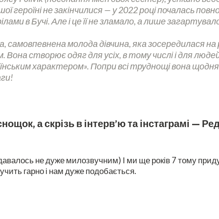
ої героїні не закінчилися — у 2022 році почалась повн
ілами в Бучі. Але і це її не зламало, а лише загартувал
а, самовпевнена молода дівчина, яка зосередилася на
 Вона створює одяг для усіх, в тому числі і для людей
аїнським характером». Попри всі труднощі вона щод
аги!
нощок, а скрізь в інтерв’ю та інстаграмі — Ред
авалось не дуже милозвучним) І ми ще років 7 тому приду
учить гарно і нам дуже подобається.