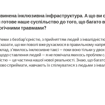
озвинена інклюзивна інфраструктура. А що ви 
и готове наше суспільство до того, що багато 
логічними травмами?
блеми з безбар'єрністю, з прийняттям людей з інвалідністю 
 сказати, що ми поволі вже рухаємося в правильному напря
д, з’явилось інклюзивне таксі — поки воно тільки у двох м
 щодо ставлення людей — я не помічала якихось проблем са
істю — це частина нашої нової реальності. Знаю, що бага
аково сприймати, навчають їх спілкуватися з людьми з інва