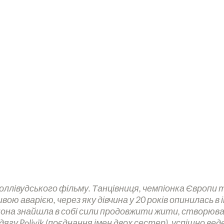
і звичайними незвичайними українками, які
ерешкоди та труднощі, розвиваються та розвивають
оллівудського фільму. Танцівниця, чемпіонка Європи т
ю аварією, через яку дівчина у 20 років опинилась в і
Вона знайшла в собі сили продовжити жити, створюва
гу Polivik (поєднання імен двох сестер), успішно вед