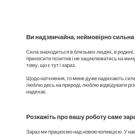
Ви надзвичайна, неймовірно сильна 
Сила знаходиться в близьких людях, в родині,
приносити позитив і не зациклюватись на минул
тому, що є тут і зараз.
Щодо натхнення, то мене дуже надихають сильні 
люблю десь на природі, люблю відвідувати різні
надихає.
Розкажіть про вашу роботу саме зар
Зараз ми працюємо над новою колекцією. У нас 