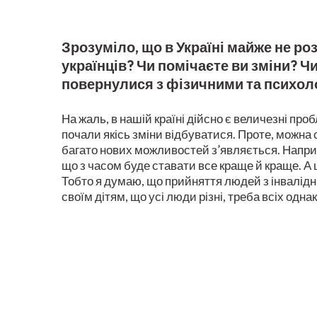
Зрозуміло, що в Україні майже не р
українців? Чи помічаєте ви зміни? Ч
повернулися з фізичними та психо
На жаль, в нашій країні дійсно є величезні про
почали якісь зміни відбуватися. Проте, можна
багато нових можливостей з’являється. Наприкла
що з часом буде ставати все краще й краще. А
Тобто я думаю, що прийняття людей з інвалідн
своїм дітям, що усі люди різні, треба всіх одн