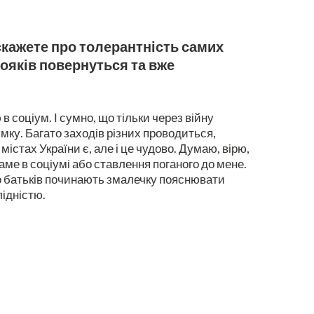
скажете про толерантність самих
вояків повернуться та вже
в соціум. І сумно, що тільки через війну
мку. Багато заходів різних проводиться,
істах України є, але і це чудово. Думаю, вірю,
ме в соціумі або ставлення поганого до мене.
то батьків починають змалечку пояснювати
лідністю.