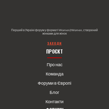
Перший в Україні форум у форматі Women2Women, створений
жінками для жінок
З
АХОДИ
ПРОЄКТ
Про нас
Команда
Форуми в Європі
Блог
Контакти