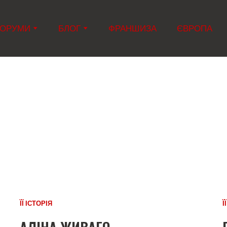
ОРУМИ
БЛОГ
ФРАНШИЗА
ЄВРОПА
ЇЇ ІСТОРІЯ
Ї