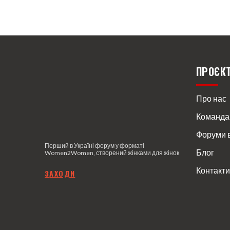
ПРОЄК
Про нас
Команда
Форуми 
Перший в Україні форум у форматі
Блог
Women2Women, створений жінками для жінок
Контакти
З
АХОДИ