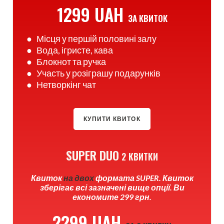
1299 UAH
ЗА КВИТОК
● Місця у першій половині залу
● Вода, ігристе, кава
● Блокнот та ручка
● Участь у розіграшу подарунків
● Нетворкінг чат
КУПИТИ КВИТОК
SUPER DUO
2 КВИТКИ
Квиток
на двох
формата SUPER. Квиток
зберігає всі зазначені вище опції. Ви
економите 299 грн.
2299 UAH