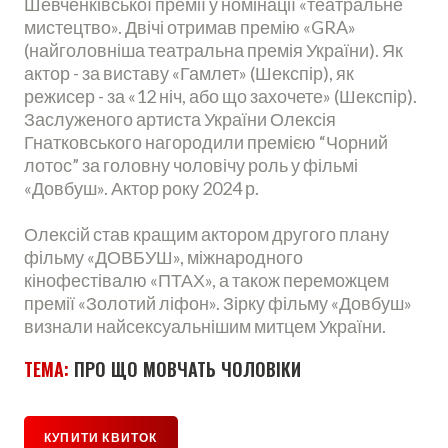
Шевченківської премії у номінації «театральне
мистецтво». Двічі отримав премію «GRA»
(найголовніша театральна премія України). Як
актор - за виставу «Гамлет» (Шекспір), як
режисер - за «12 ніч, або що захочете» (Шекспір).
Заслуженого артиста України Олексія
Гнатковського нагородили премією “Чорний
лотос” за головну чоловічу роль у фільмі
«Довбуш». Актор року 2024 р.
Олексій став кращим актором другого плану
фільму «ДОВБУШ», міжнародного
кінофестівалю «ПТАХ», а також переможцем
премії «Золотий ліфон». Зірку фільму «Довбуш»
визнали найсексуальнішим митцем України.
ТЕМА:
ПРО ЩО МОВЧАТЬ ЧОЛОВІКИ
КУПИТИ КВИТОК