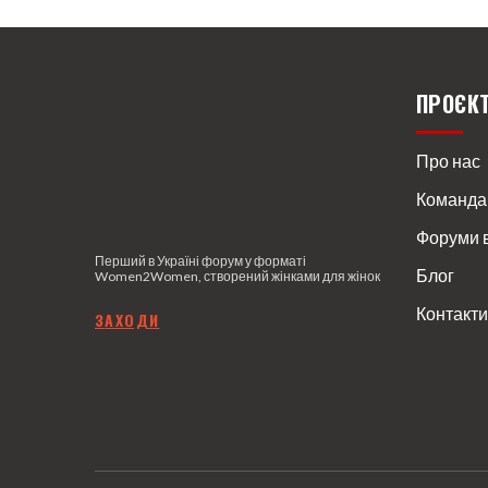
ПРОЄК
Про нас
Команда
Форуми 
Перший в Україні форум у форматі
Блог
Women2Women, створений жінками для жінок
Контакти
З
АХОДИ