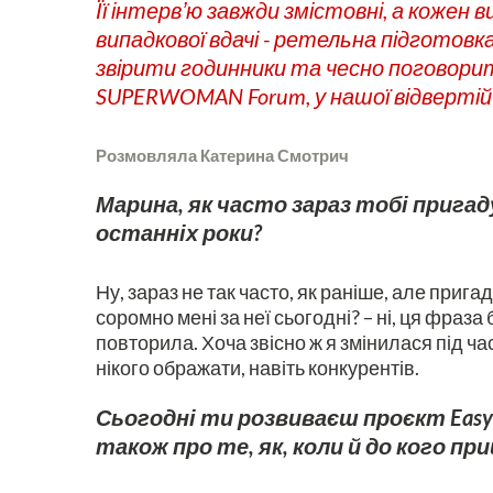
Її інтервʼю завжди змістовні, а кожен
випадкової вдачі - ретельна підготовка
звірити годинники та чесно поговорити
SUPERWOMAN Forum, у нашої відвертій 
Розмовляла Катерина Смотрич
Марина, як часто зараз тобі пригад
останніх роки?
Ну, зараз не так часто, як раніше, але приг
соромно мені за неї сьогодні? – ні, ця фраза 
повторила. Хоча звісно ж я змінилася під час
нікого ображати, навіть конкурентів.
Сьогодні ти розвиваєш проєкт Easy P
також про те, як, коли й до кого пр