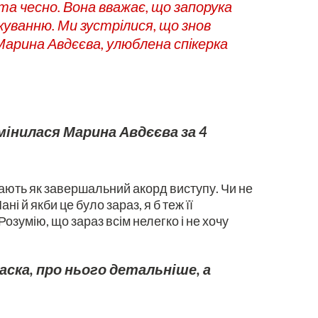
та чесно. Вона вважає, що запорука
ікуванню. Ми зустрілися, що знов
Марина Авдєєва, улюблена спікерка
мінилася Марина Авдєєва за 4
екають як завершальний акорд виступу. Чи не
ні й якби це було зараз, я б теж її
Розумію, що зараз всім нелегко і не хочу
ласка, про нього детальніше, а