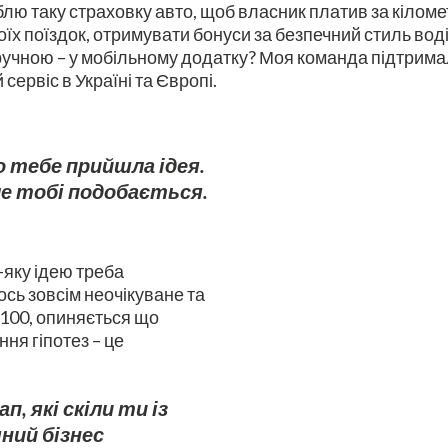
ю таку страховку авто, щоб власник платив за кілометри 
своїх поїздок, отримувати бонуси за безпечний стиль во
 зручною – у мобільному додатку? Моя команда підтрим
 сервіс в Україні та Європі.
до тебе прийшла ідея.
але тобі подобається.
ь-яку ідею треба
ось зовсім неочікуване та
і 100, опиняється що
ння гіпотез – це
 які скіли ти із
ний бізнес