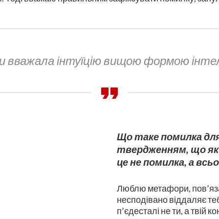
и вважала інтуїцію вищою формою інте
Що таке помилка для
твердженням, що якщ
це не помилка, а всь
Люблю метафори, пов’язан
несподівано віддаляє тебе
п’єдесталі не ти, а твій 