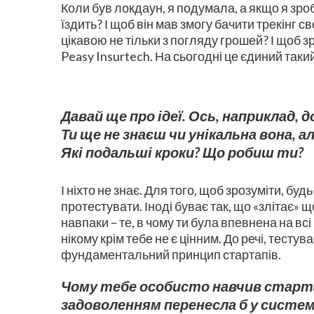
Коли був локдаун, я подумала, а якщо я зробл
їздить? І щоб він мав змогу бачити трекінг 
цікавою не тільки з погляду грошей? І щоб
Peasy Insurtech. На сьогодні це єдиний такий
Давай ще про ідеї. Ось, наприклад, 
Ти ще не знаєш чи унікальна вона, 
Які подальші кроки? Що робиш ти?
І ніхто не знає. Для того, щоб зрозуміти, буд
протестувати. Іноді буває так, що «злітає» щ
навпаки – те, в чому ти була впевнена на вс
нікому крім тебе не є цінним. До речі, тестува
фундаментальний принцип стартапів.
Чому тебе особисто навчив стартап,
задоволенням перенесла б у систем