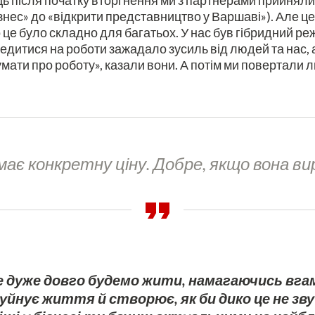
яць після початку вторгнення ми з партнерами прийня
бізнес» до «відкрити представництво у Варшаві»). Але 
 це було складно для багатьох. У нас був гібридний р
редитися на роботи зажадало зусиль від людей та нас, а
думати про роботу», казали вони. А потім ми повертали 
ає конкретну ціну. Добре, якщо вона в
ще дуже довго будемо жити, намагаючись вга
уйнує життя й створює, як би дико це не звуч