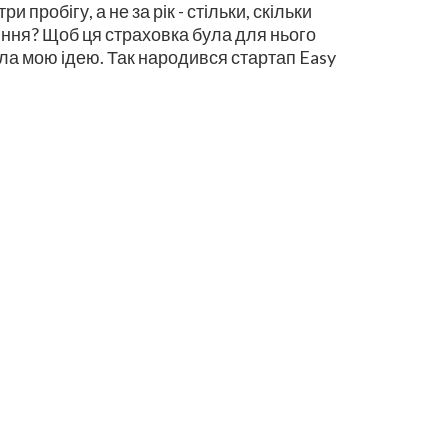
пробігу, а не за рік - стільки, скільки
діння? Щоб ця страховка була для нього
ала мою ідею. Так народився стартап Easy