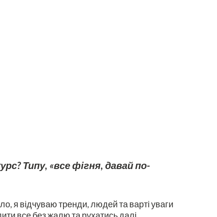
с? Типу, «все фігня, давай по-
ло, я відчуваю тренди, людей та варті уваги
ити все без жалю та рухатись далі.