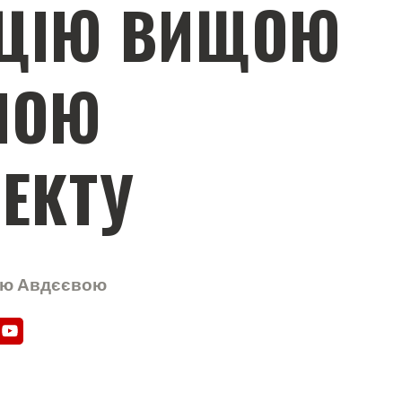
ЇЦІЮ ВИЩОЮ
МОЮ
ЛЕКТУ
ною Авдєєвою