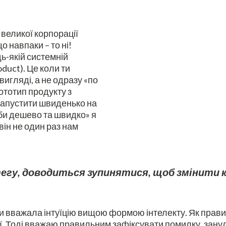
великої корпорації
о навпаки – то ні!
ь-якій системній
duct). Це коли ти
вигляді, а не одразу «по
ототип продукту з
запустити швиденько на
оби дешево та швидко» я
він не один раз нам
гу, доводиться зупинятися, щоб змінити кур
ди вважала інтуїцію вищою формою інтелекту. Як прави
ції. Тоді вважаю правильним зафіксувати помилку, занул