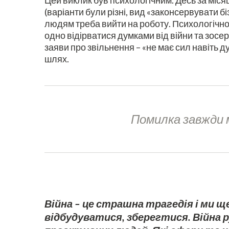
Цей виклик був психологічним. Десь за міс
(варіанти були різні, вид «законсервувати 
людям треба вийти на роботу. Психологічно
одно відірватися думками від війни та зосе
заяви про звільнення – «не має сил навіть 
шлях.
Помилка завжди м
Війна – це страшна трагедія і ми 
відбудуватися, зберегтися. Війна р