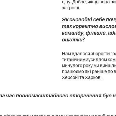
ціну. Добре, якщо вона ви
за гроші.
Як сьогодні себе поч
так коректно висло
команду, філіали, а
виклики?
Нам вдалося зберегти го
титанічним зусиллям кома
минулого року ми вийшли 
працюємо як і раніше по вс
Херсоні та Харкові.
ик за час повномасштабного вторгнення був