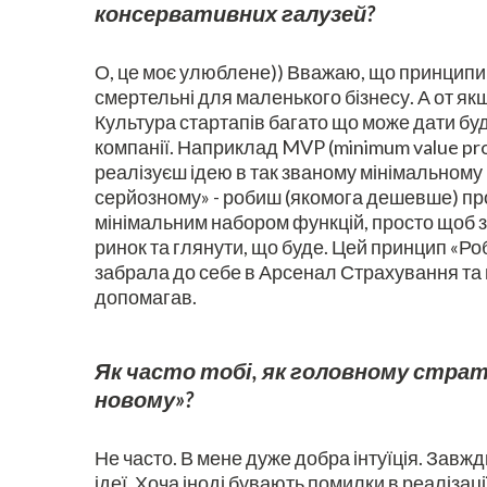
консервативних галузей?
О, це моє улюблене)) Вважаю, що принципи 
смертельні для маленького бізнесу. А от якщ
Культура стартапів багато що може дати буд
компанії. Наприклад MVP (minimum value pro
реалізуєш ідею в так званому мінімальному 
серйозному» - робиш (якомога дешевше) пр
мінімальним набором функцій, просто щоб 
ринок та глянути, що буде. Цей принцип «Р
забрала до себе в Арсенал Страхування та 
допомагав.
Як часто тобі, як головному страте
новому»?
Не часто. В мене дуже добра інтуїція. Завж
ідеї. Хоча іноді бувають помилки в реаліза