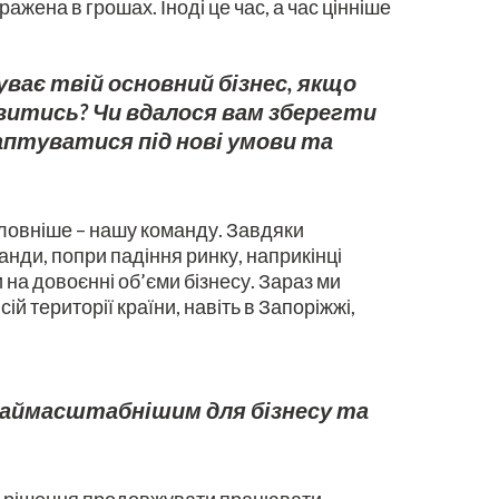
ражена в грошах. Іноді це час, а час цінніше
уває твій основний бізнес, якщо
витись? Чи вдалося вам зберегти
даптуватися під нові умови та
ловніше – нашу команду. Завдяки
нди, попри падіння ринку, наприкінці
на довоєнні об’єми бізнесу. Зараз ми
ій території країни, навіть в Запоріжжі,
 наймасштабнішим для бізнесу та