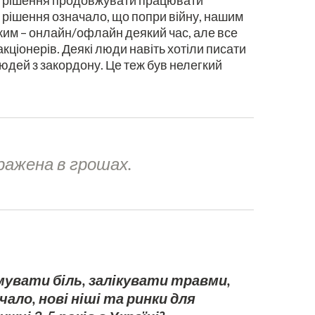
ли рішення продовжувати працювати
це рішення означало, що попри війну, нашим
ежим – онлайн/офлайн деякий час, але все
кціонерів. Деякі люди навіть хотіли писати
людей з закордону. Це теж був нелегкий
иражена в грошах.
мувати біль, залікувати травми,
ало, нові ніші та ринки для