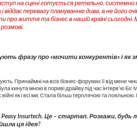
 виступ на сцені готується ретельно, системно 
 і віддає перевагу плануванню дива, а не його оч
 про життя та бізнес в нашій країні сьогодні. 
розмові.
ують фразу про «мочити конкурентів» і як з
адують. Принаймні на всіх бізнес-форумах її від мене ч
була кинута мною в пориві драйву під час інтерв’ю Біг Ма
 війні як і всі ми. Стала більш терплячою та лояльною. 
easy Insurtech. Це – стартап. Розкажи, будь 
ийшла ця ідея?