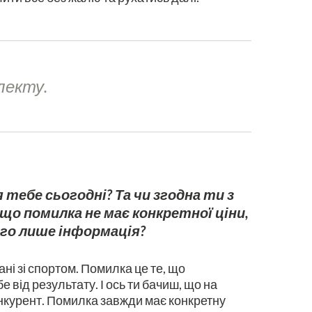
лекту.
 тебе сьогодні? Та чи згодна ти з
о помилка не має конкретної ціни,
ого лише інформація?
і зі спортом. Помилка це те, що
 від результату. І ось ти бачиш, що на
конкурент. Помилка завжди має конкретну