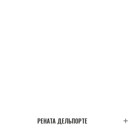
РЕНАТА ДЕЛЬПОРТЕ
Практик, професійний HR управлінець, бізнес-
коуч, понад 20 років працює у компаніях