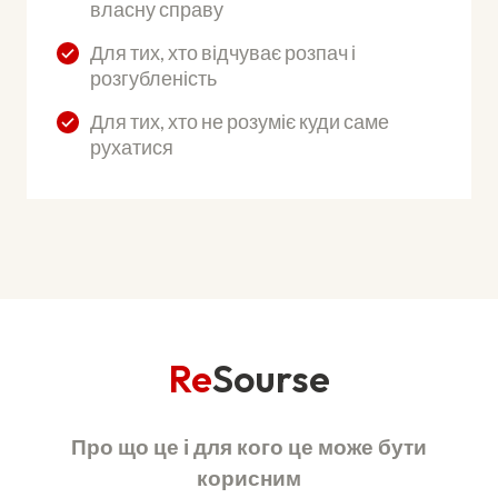
власну справу
Для тих, хто відчуває розпач і
розгубленість
Для тих, хто не розуміє куди саме
рухатися
Re
Sourse
Про що це і для кого це може бути
корисним