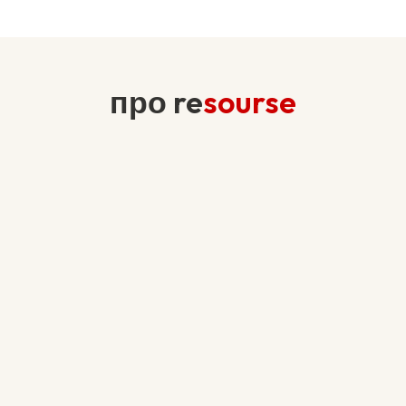
про re
sourse