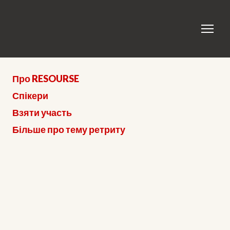
Про RESOURSE
Спікери
Взяти участь
Більше про тему ретриту