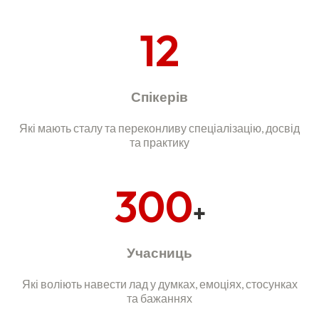
12
Спікерів
Які мають сталу та переконливу спеціалізацію, досвід
та практику
300
+
Учасниць
Які воліють навести лад у думках, емоціях, стосунках
та бажаннях