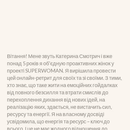
Вітання! Мене звуть Катерина Смотрич і вже
понад 5 років я об'єдную проактивних жінок у
проекті SUPERWOMAN. Я вирішила провести
цей онлайн-ретрит для своїх та зі своїми. З тими,
хто знає, що таке жити на емоційних гойдалках
від повного безсилля та втрати смислів до
перехоплення дихання від нових ідей, на
реалізацію яких, здається, не вистачить сил,
ресурсу та енергії. Я на власному досвіді
усвідомила, що енергія та ресурс – ключ до
всього. І це не має жодного відношення до