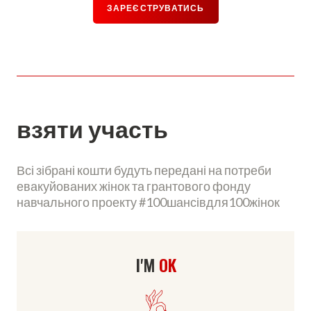
ЗАРЕЄСТРУВАТИСЬ
взяти участь
Всі зібрані кошти будуть передані на потреби
евакуйованих жінок та грантового фонду
навчального проекту #100шансівдля100жінок
I'M
OK