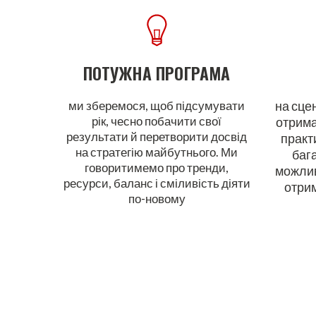
ПОТУЖНА
ПРОГРАМА
ми зберемося, щоб підсумувати
на сцен
рік, чесно побачити свої
отрима
результати й перетворити досвід
практи
на стратегію майбутнього. Ми
бага
говоритимемо про тренди,
можлив
ресурси, баланс і сміливість діяти
отрим
по-новому