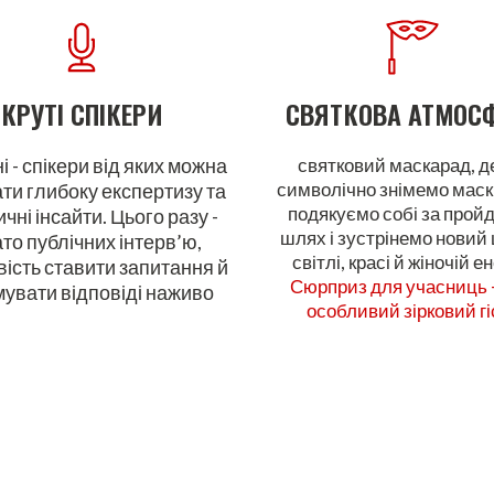
КРУТІ
СПІКЕРИ
СВЯТКОВА
АТМОС
і - спікери від яких можна
святковий маскарад, д
символічно знімемо маск
ти глибоку експертизу та
подякуємо собі за прой
чні інсайти. Цього разу -
шлях і зустрінемо новий 
то публічних інтерв’ю,
світлі, красі й жіночій ен
ість ставити запитання й
Сюрприз для учасниць 
увати відповіді наживо
особливий зірковий гі