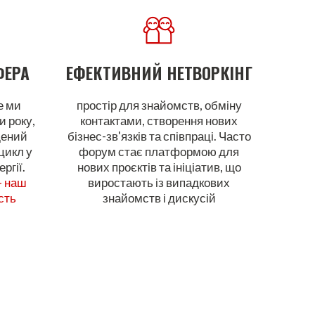
ФЕРА
ЕФЕКТИВНИЙ
НЕТВОРКІНГ
е ми
простір для знайомств, обміну
и року,
контактами, створення нових
дений
бізнес-зв'язків та співпраці. Часто
цикл у
форум стає платформою для
ергії.
нових проєктів та ініціатив, що
- наш
виростають із випадкових
сть
знайомств і дискусій