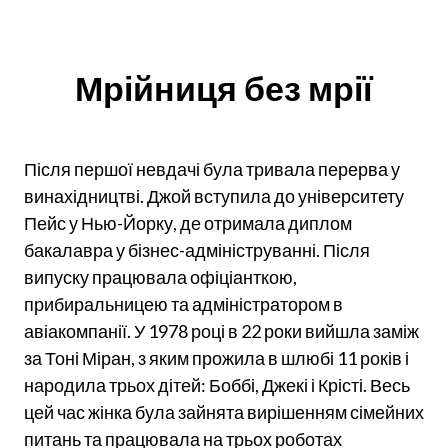
Мрійниця без мрії
Після першої невдачі була тривала перерва у
винахідництві. Джой вступила до університету
Пейс у Нью-Йорку, де отримала диплом
бакалавра у бізнес-адмініструванні. Після
випуску працювала офіціанткою,
прибиральницею та адміністратором в
авіакомпанії. У 1978 році в 22 роки вийшла заміж
за Тоні Міран, з яким прожила в шлюбі 11 років і
народила трьох дітей: Боббі, Джекі і Крісті. Весь
цей час жінка була зайнята вирішенням сімейних
питань та працювала на трьох роботах