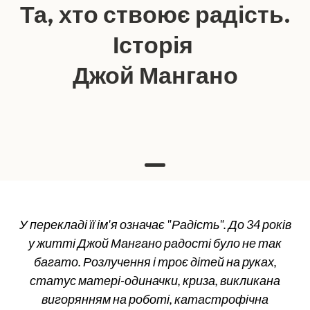
Та, хто ствоює радість.
Історія
Джой Мангано
У перекладі її ім'я означає "Радість". До 34 років
у житті Джой Мангано радості було не так
багато. Розлучення і троє дітей на руках,
статус матері-одиначки, криза, викликана
вигорянням на роботі, катастрофічна