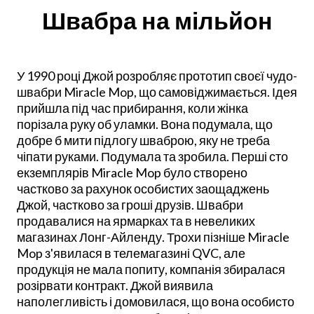
Швабра на мільйон
У 1990 році Джой розробляє прототип своєї чудо-
швабри Miracle Mop, що самовіджимається. Ідея
прийшла під час прибирання, коли жінка
порізала руку об уламки. Вона подумала, що
добре б мити підлогу шваброю, яку не треба
чіпати руками. Подумала та зробила. Перші сто
екземплярів Miracle Mop було створено
частково за рахунок особистих заощаджень
Джой, частково за гроші друзів. Швабри
продавалися на ярмарках та в невеликих
магазинах Лонг-Айленду. Трохи пізніше Miracle
Mop з'явилася в телемагазині QVC, але
продукція не мала попиту, компанія збиралася
розірвати контракт. Джой виявила
наполегливість і домовилася, що вона особисто