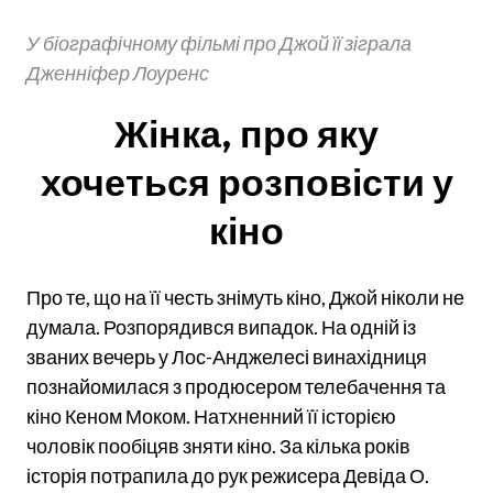
У біографічному фільмі про Джой її зіграла
Дженніфер Лоуренс
Жінка, про яку
хочеться розповісти у
кіно
Про те, що на її честь знімуть кіно, Джой ніколи не
думала. Розпорядився випадок. На одній із
званих вечерь у Лос-Анджелесі винахідниця
познайомилася з продюсером телебачення та
кіно Кеном Моком. Натхненний її історією
чоловік пообіцяв зняти кіно. За кілька років
історія потрапила до рук режисера Девіда О.