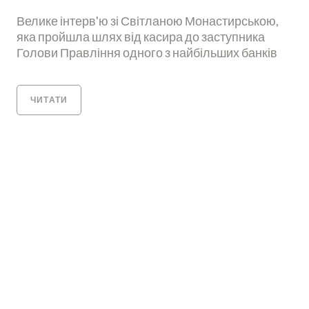
Велике інтерв'ю зі Світланою Монастирською,
яка пройшла шлях від касира до заступника
Голови Правління одного з найбільших банків
ЧИТАТИ