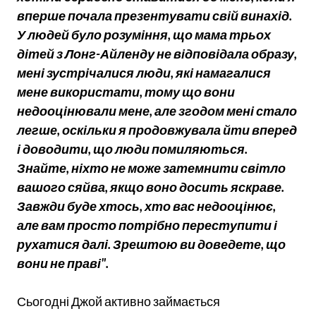
вперше почала презентувати свій винахід.
У людей було розуміння, що мама трьох
дітей з Лонг-Айленду не відповідала образу,
мені зустрічалися люди, які намагалися
мене використати, тому що вони
недооцінювали мене, але згодом мені стало
легше, оскільки я продовжувала йти вперед
і доводити, що люди помиляються.
Знайте, ніхто не може затемнити світло
вашого сяйва, якщо воно досить яскраве.
Завжди буде хтось, хто вас недооцінює,
але вам просто потрібно переступити і
рухатися далі. Зрештою ви доведете, що
вони не праві".
Сьогодні Джой активно займається