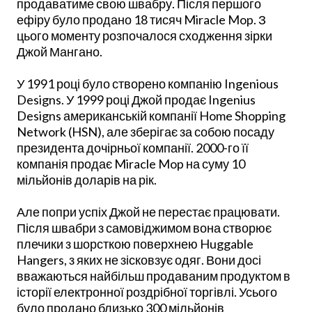
продаватиме свою швабру. Після першого
ефіру було продано 18 тисяч Miracle Mop. З
цього моменту розпочалося сходження зірки
Джой Мангано.
У 1991 році було створено компанію Ingenious
Designs. У 1999 році Джой продає Ingenius
Designs американській компанії Home Shopping
Network (HSN), але зберігає за собою посаду
президента дочірньої компанії. 2000-го її
компанія продає Miracle Mop на суму 10
мільйонів доларів на рік.
Але попри успіх Джой не перестає працювати.
Після швабри з самовіджимом вона створює
плечики з шорсткою поверхнею Huggable
Hangers, з яких не зісковзує одяг. Вони досі
вважаються найбільш продаваним продуктом в
історії електронної роздрібної торгівлі. Усього
було продано близько 300 мільйонів