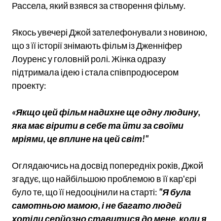
Рассела, який взявся за створення фільму.
Якось увечері Джой зателефонували з новиною,
що з її історії знімають фільм із Дженніфер
Лоуренс у головній ролі. Жінка одразу
підтримала ідею і стала співпродюсером
проекту:
«Якщо цей фільм надихне ще одну людину,
яка має вірити в себе та йти за своїми
мріями, це вплине на цей світ!"
Оглядаючись на досвід попередніх років, Джой
згадує, що найбільшою проблемою в її кар'єрі
було те, що її недооцінили на старті:
"Я була
самотньою мамою, і не багато людей
хотіли серйозно ставитися до мене, коли я