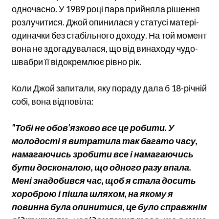
одночасно. У 1989 році пара прийняла рішення
розлучитися. Джой опинилася у статусі матері-
одиначки без стабільного доходу. На той момент
вона не здогадувалася, що від винаходу чудо-
швабри її відокремлює рівно рік.
Коли Джой запитали, яку пораду дала б 18-річній
собі, вона відповіла:
"Тобі не обов'язково все це робити. У
молодості я витратила так багато часу,
намагаючись зробити все і намагаючись
бути досконалою, що одного разу впала.
Мені знадобився час, щоб я стала досить
хороброю і пішла шляхом, на якому я
повинна була опинитися, це було справжнім