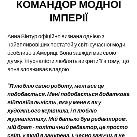
КОМАНДОР МОДНОЇ
ІМПЕРІЇ
Анна Вінтур офіційно визнана однією з
найвпливовіших постатей у світі сучасної моди,
особливо в Америці. Вона завжди має свою
думку. Журналісти люблять викрити її в тому, що
вона зловживає владою.
"Я люблю свою роботу, мені все це
подобається. Мені подобається додаткова
відповідальність, яка у мене є як у
художнього керівника, і я люблю
журналістику. Мій батько був редактором,
мій брат - політичний редактор, це просто
світ, у який я занурена. І, чесно кажучи, я не