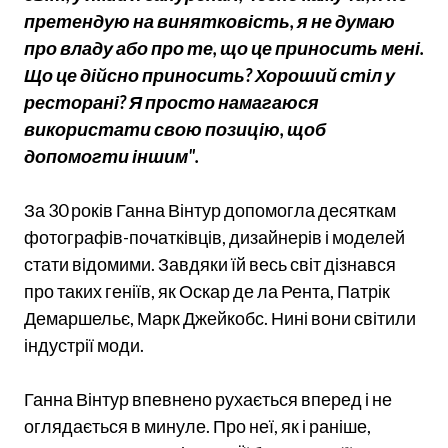
претендую на винятковість, я не думаю
про владу або про те, що це приносить мені.
Що це дійсно приносить? Хороший стіл у
ресторані? Я просто намагаюся
використати свою позицію, щоб
допомогти іншим".
За 30 років Ганна Вінтур допомогла десяткам
фотографів-початківців, дизайнерів і моделей
стати відомими. Завдяки їй весь світ дізнався
про таких геніїв, як Оскар де ла Рента, Патрік
Демаршельє, Марк Джейкобс. Нині вони світили
індустрії моди.
Ганна Вінтур впевнено рухається вперед і не
оглядається в минуле. Про неї, як і раніше,