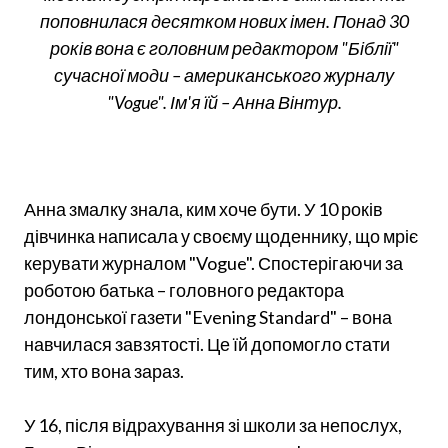
поповнилася десятком нових імен. Понад 30
років вона є головним редактором "Біблії"
сучасної моди – американського журналу
"Vogue". Ім'я їй – Анна Вінтур.
Анна змалку знала, ким хоче бути. У 10 років
дівчинка написала у своєму щоденнику, що мріє
керувати журналом "Vogue". Спостерігаючи за
роботою батька – головного редактора
лондонської газети "Evening Standard" – вона
навчилася завзятості. Це їй допомогло стати
тим, хто вона зараз.
У 16, після відрахування зі школи за непослух,