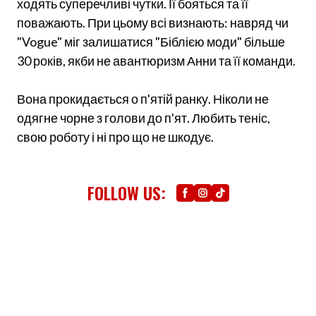
ходять суперечливі чутки. Її бояться та її
поважають. При цьому всі визнають: навряд чи
"Vogue" міг залишатися "Біблією моди" більше
30 років, якби не авантюризм Анни та її команди.
Вона прокидається о п'ятій ранку. Ніколи не
одягне чорне з голови до п'ят. Любить теніс,
свою роботу і ні про що не шкодує.
FOLLOW US: