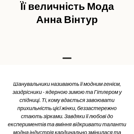
Її величність Мода
Анна Вінтур
Шанувальники називають її модним генієм,
заздрісники - ядерною зимою та Гітлером у
спідниці. Ті, кому вдається завоювати
прихильність цієї жінки, беззастережно
стають зірками. Завдяки її любові до
експериментів та вміння відкривати таланти
модна індустрія кардинально змінилася та