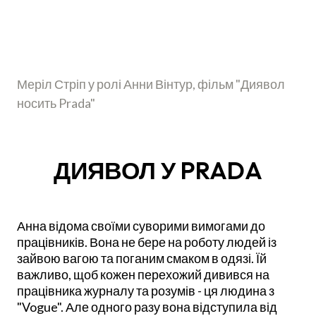
Меріл Стріп у ролі Анни Вінтур, фільм "Диявол
носить Prada"
ДИЯВОЛ У PRADA
Анна відома своїми суворими вимогами до
працівників. Вона не бере на роботу людей із
зайвою вагою та поганим смаком в одязі. Їй
важливо, щоб кожен перехожий дивився на
працівника журналу та розумів - ця людина з
"Vogue". Але одного разу вона відступила від