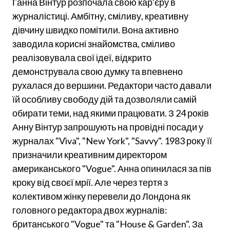
Ганна Вінтур розпочала свою кар'єру в
журналістиці. Амбітну, сміливу, креативну
дівчину швидко помітили. Вона активно
заводила корисні знайомства, сміливо
реалізовувала свої ідеї, відкрито
демонструвала свою думку та впевнено
рухалася до вершини. Редактори часто давали
їй особливу свободу дій та дозволяли самій
обирати теми, над якими працювати. З 24 років
Анну Вінтур запрошують на провідні посади у
журналах "Viva", "New York", "Savvy". 1983 року її
призначили креативним директором
американського "Vogue". Анна опинилася за пів
кроку від своєї мрії. Але через тертя з
колективом жінку перевели до Лондона як
головного редактора двох журналів:
британського "Vogue" та "House & Garden". За