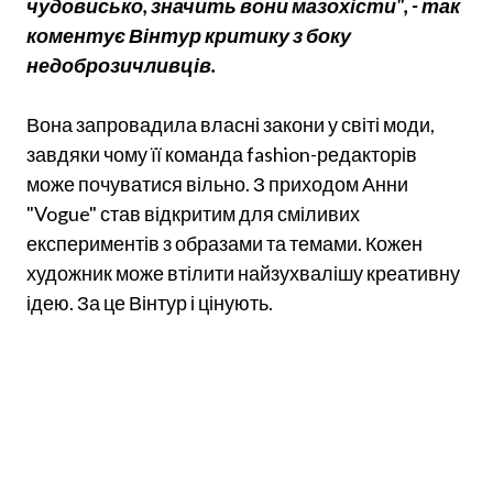
чудовисько, значить вони мазохісти", - так
коментує Вінтур критику з боку
недоброзичливців.
Вона запровадила власні закони у світі моди,
завдяки чому її команда fashion-редакторів
може почуватися вільно. З приходом Анни
"Vogue" став відкритим для сміливих
експериментів з образами та темами. Кожен
художник може втілити найзухвалішу креативну
ідею. За це Вінтур і цінують.