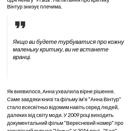
Вінтур знизує плечима.
Якщо ви будете турбуватися про кожну
маленьку критику, ви не встанете
вранці.
Як виявилося, Анна ухвалила вірне рішення.
Саме завдяки книзі та фільму ім'я "Анна Вінтур"
стало всесвітньо відомим навіть серед людей,
далеких від світу моди. У 2009 році виходить
документальний фільм "Вересневий номер" про
закулісний журнал "Vogue". У 2016 році - "Бал".