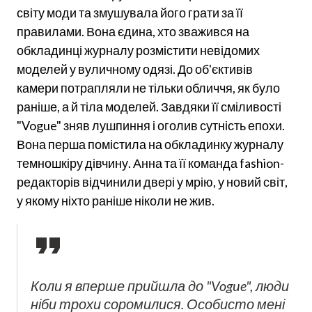
світу моди та змушувала його грати за її
правилами. Вона єдина, хто зважився на
обкладинці журналу розмістити невідомих
моделей у вуличному одязі. До об'єктивів
камери потрапляли не тільки обличчя, як було
раніше, а й тіла моделей. Завдяки її сміливості
"Vogue" зняв лушпиння і оголив сутність епохи.
Вона перша помістила на обкладинку журналу
темношкіру дівчину. Анна та її команда fashion-
редакторів відчинили двері у мрію, у новий світ,
у якому ніхто раніше ніколи не жив.
Коли я вперше прийшла до "Vogue", люди
ніби трохи соромилися. Особисто мені