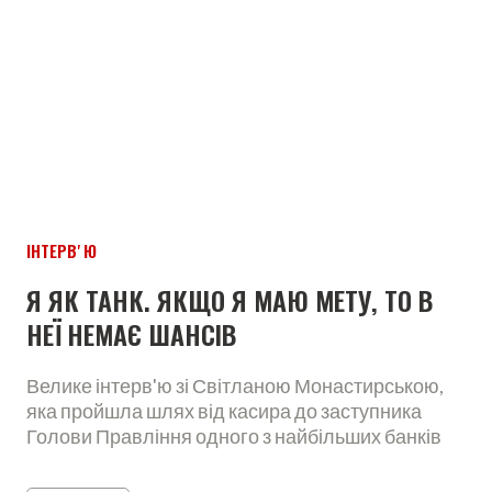
ІНТЕРВʼЮ
Я ЯК ТАНК. ЯКЩО Я МАЮ МЕТУ, ТО В
НЕЇ НЕМАЄ ШАНСІВ
Велике інтерв'ю зі Світланою Монастирською,
яка пройшла шлях від касира до заступника
Голови Правління одного з найбільших банків