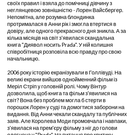
своїх правил і взяла до помічниці дівчину з
неглянцевою зовнішністю - Лорен Вайсбергер.
Непомітна, але розумна блондинка
протрималася в Анни рік і змогла втертися в
довіру, але одного прекрасного дня зникла. А за
кілька місяців на світ з'явилася скандальна
книга "Диявол носить Prada". У ній колишня
співробітниця розповіла всю правду про свою
начальницю.
2006 року історію екранізували в Голлівуді. На
великі екрани вийшов однойменний фільм із
Меріл Стріп у головній ролі. Чому Вінтур
дозволила, щоб книга та фільм з'явилися на
світ? Вона без проблем могла б стерти в
порошок Лорен у суді та домогтися заборони на
видання. Від Анни чекали скандалу та публічних
заяв. Але Королева Моди промовчала і навпаки,
з'явилася на прем'єру фільму з ніг до голови
одягнена у "Prada". На питання про критику