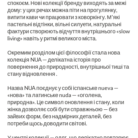
спокоєм. Нові колекції бренду виходять за межі
дому: у цих речах можна піти на прогулянку,
випити кави чи працювати з коворкінгу. М’які
пастельні відтінки, вільні силуети, натуральні
фактури створюють відчуття внутрішнього «slow
living» навіть у ритмі великого міста.
Окремим розділом цієї філософії стала нова
колекція NUA — делікатна історія про
повернення до природності, внутрішньої тиші та
стану відновлення .
Назва NUA поєднує у собі іспанське nueva —
«нова» та латинське nuda — «оголена,
природна». Це символ оновлення і стану, коли
жінка дозволяє собі бути справжньою — без
зайвих форм, без надмірних деталей, без
потреби щось доводити світові.
У центрі колекції — одяг, що делікатно повторює