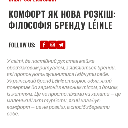
КОМФОРТ ЯК НОВА РОЗКІШ:
ФІЛОСОФІЯ БРЕНДУ LÉINLE
FOLLOW US:
У світі, де постійний рух став майже
обов’язковим ритуалом, з’являються бренди,
які пропонують зупинитися і відчути себе.
Український бренд Léinle створює одяг, який
повертає до гармонії з власним тілом, з домом,
із життям. Це не просто піжами чи халати — це
маленький акт турботи, який нагадує:
комфорт — це не розкіш, а спосіб зберегти
себе.