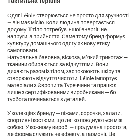
Тактильна терапія
Одяг Léinle створюється не просто для зручності
— він має місію. Коли людина повертається
додому, її тіло потребує іншої енергії: не
напруги, а прийняття. Саме тому бренд формує
культуру домашнього одягу як нову етику
самоповаги.
Натуральна бавовна, віскоза, м’який трикотаж —
тканини обираються за відчуттями. Вони
дихають разом із тілом, заспокоюють шкіру та
створюють відчуття чистоти. Léinle імпортує
матеріали з Європи та Туреччини та працює
лише з сертифікованими виробниками — бо
турбота починається з деталей.
У колекціях бренду — піжами, сорочки, халати,
спортивні костюми, що легко поєднуються між
собою. У кожному виробі — продумана простота,
де форма служить не ефекту, а гармонії. Це