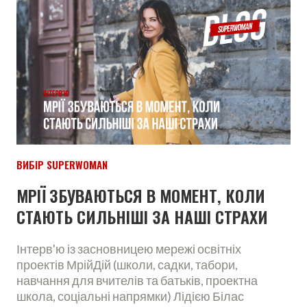
ВИБІР SUPERWOMAN
МРІЇ ЗБУВАЮТЬСЯ В МОМЕНТ, КОЛИ
СТАЮТЬ СИЛЬНІШІ ЗА НАШІ СТРАХИ
Інтерв'ю із засновницею мережі освітніх
проектів МрійДій (школи, садки, табори,
навчання для вчителів та батьків, проектна
школа, соціальні напрямки) Лідією Білас