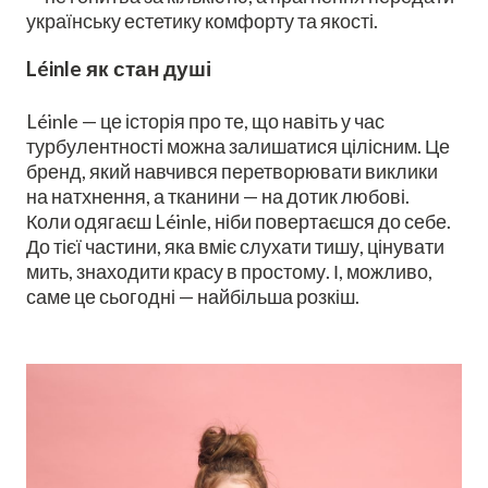
українську естетику комфорту та якості.
Léinle як стан душі
Léinle — це історія про те, що навіть у час
турбулентності можна залишатися цілісним. Це
бренд, який навчився перетворювати виклики
на натхнення, а тканини — на дотик любові.
Коли одягаєш Léinle, ніби повертаєшся до себе.
До тієї частини, яка вміє слухати тишу, цінувати
мить, знаходити красу в простому. І, можливо,
саме це сьогодні — найбільша розкіш.