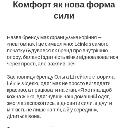
Комфорт як нова форма
сили
Назва бренду має французьке коріння —
«невтомна». І це символічно: Léinle з самого
початку будувався як бренд про внутрішню
опору, баланс і здатність жінки відновлюватися
через прості, але важливі речі.
Засновниця бренду Ольга Штейнле створила
Léinle з ідеєю: одяг має не просто виглядати
красиво, а працювати на стан. «Я хотіла, щоб
кожна жінка, вдягнувши наш домашній одяг,
змогла заспокоїтись, відновити сили, відчути
м’якість не лише на тілі, а й у середині», —
ділиться вона.