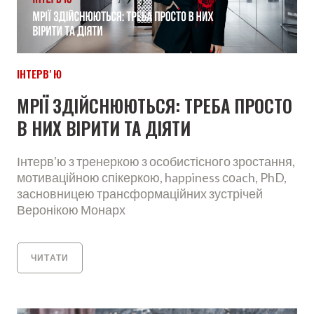
ІНТЕРВʼЮ
МРІЇ ЗДІЙСНЮЮТЬСЯ: ТРЕБА ПРОСТО
В НИХ ВІРИТИ ТА ДІЯТИ
Інтервʼю з тренеркою з особистісного зростання,
мотиваційною спікеркою, happiness соach, PhD,
засновницею трансформаційних зустрічей
Веронікою Монарх
ЧИТАТИ