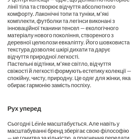
лінії тіла та створює відчуття абсолютного
комфорту. Лаконічні топи та туніки, м’які
комплекти, футболки та легінси виконані з
інноваційної тканини тенсел — екологічного
матеріалу нового покоління, створеного з
деревної целюлози евкаліпту. Його шовковиста
текстура дозволяє шкірі дихати та дарує
відчуття природної легкості.
Пастельні відтінки, м’яке світло, відчуття
свіжості й легкості формують естетику колекції —
спокійну, чисту, природну. Це одяг для жінки, яка
обирає гармонію замість поспіху.
Рух уперед
Сьогодні Léinle масштабується. Але навіть у
масштабуванні бренд зберігає свою філософію
— не гонитва за кількістю, а прагнення передати