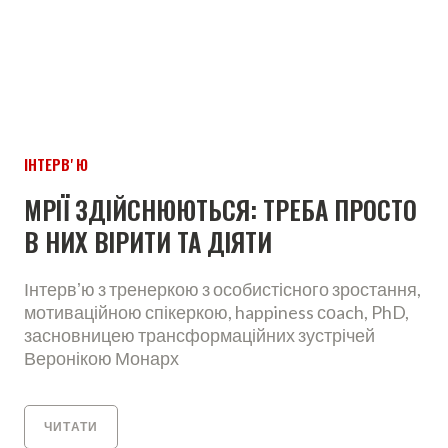
ІНТЕРВʼЮ
МРІЇ ЗДІЙСНЮЮТЬСЯ: ТРЕБА ПРОСТО
В НИХ ВІРИТИ ТА ДІЯТИ
Інтервʼю з тренеркою з особистісного зростання,
мотиваційною спікеркою, happiness соach, PhD,
засновницею трансформаційних зустрічей
Веронікою Монарх
ЧИТАТИ