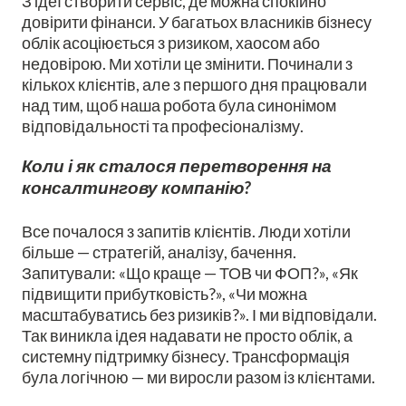
З ідеї створити сервіс, де можна спокійно
довірити фінанси. У багатьох власників бізнесу
облік асоціюється з ризиком, хаосом або
недовірою. Ми хотіли це змінити. Починали з
кількох клієнтів, але з першого дня працювали
над тим, щоб наша робота була синонімом
відповідальності та професіоналізму.
Коли і як сталося перетворення на
консалтингову компанію?
Все почалося з запитів клієнтів. Люди хотіли
більше — стратегій, аналізу, бачення.
Запитували: «Що краще — ТОВ чи ФОП?», «Як
підвищити прибутковість?», «Чи можна
масштабуватись без ризиків?». І ми відповідали.
Так виникла ідея надавати не просто облік, а
системну підтримку бізнесу. Трансформація
була логічною — ми виросли разом із клієнтами.