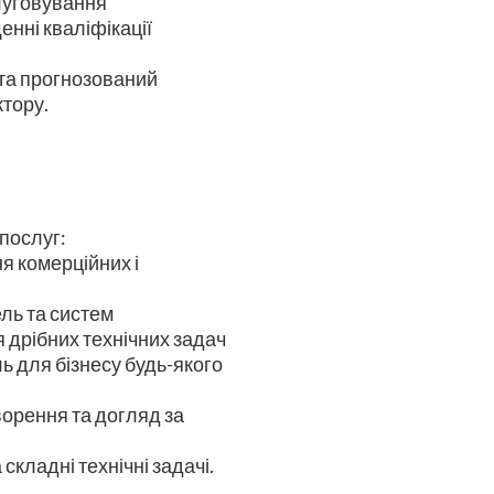
луговування
енні кваліфікації
 та прогнозований
ктору.
-послуг:
я комерційних і
ель та систем
 дрібних технічних задач
ль для бізнесу будь-якого
ворення та догляд за
складні технічні задачі.