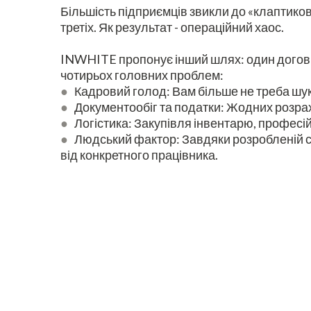
Більшість підприємців звикли до «клаптиково
третіх. Як результат - операційний хаос.
INWHITE пропонує інший шлях: один договір
чотирьох головних проблем:
●
Кадровий голод: Вам більше не треба шук
●
Документообіг та податки: Жодних розрах
●
Логістика: Закупівля інвентарю, професі
●
Людський фактор: Завдяки розробленій си
від конкретного працівника.