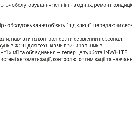
го» обслуговування: клінінг - в одних, ремонт кондиціон
 - обслуговування об’єкту “під ключ”. Передаючи серв
ати, навчати та контролювати сервісний персонал.
унків ФОП для техніків чи прибиральників.
йної хімії та обладнання — тепер це турбота INWHITE.
стемі автоматизації, контролю, оптимізації та навчанн