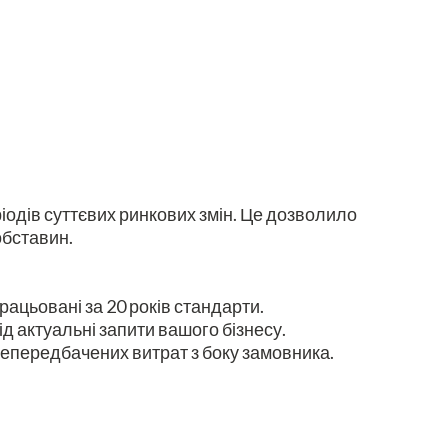
іодів суттєвих ринкових змін. Це дозволило
обставин.
ацьовані за 20 років стандарти.
ід актуальні запити вашого бізнесу.
епередбачених витрат з боку замовника.