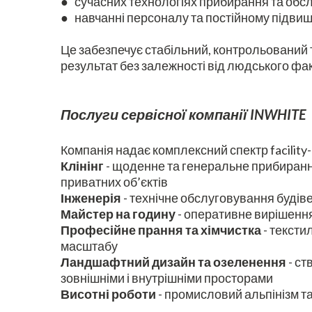
● сучасних технологіях прибирання та обс
● навчанні персоналу та постійному підвищ
Це забезпечує стабільний, контрольований
результат без залежності від людського фа
Послуги сервісної компанії INWHITE
Компанія надає комплексний спектр facility
Клінінг
- щоденне та генеральне прибиранн
приватних об’єктів
Інженерія
- технічне обслуговування будів
Майстер на годину
- оперативне вирішення
Професійне прання та хімчистка
- тексти
масштабу
Ландшафтний дизайн та озеленення
- ст
зовнішніми і внутрішніми просторами
Висотні роботи
- промисловий альпінізм та 