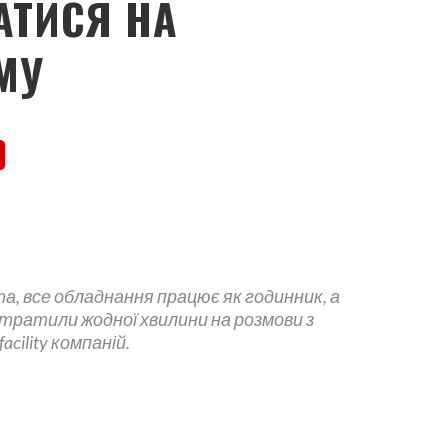
АТИСЯ НА
МУ
та, все обладнання працює як годинник, а
витратили жодної хвилини на розмови з
cility компаній.