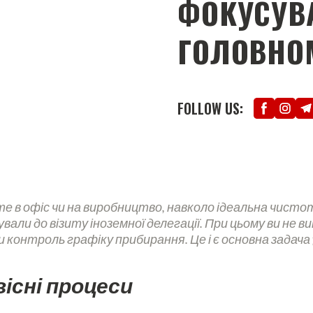
ФОКУСУВ
ГОЛОВНО
FOLLOW US:
те в офіс чи на виробництво, навколо ідеальна чисто
вали до візиту іноземної делегації. При цьому ви не 
контроль графіку прибирання. Це і є основна задача fa
вісні процеси