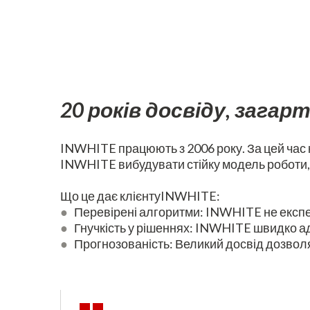
20 років досвіду, загар
INWHITE працюють з 2006 року. За цей час к
INWHITE вибудувати стійку модель роботи,
Що це дає клієнтуINWHITE:
●
Перевірені алгоритми: INWHITE не експер
●
Гнучкість у рішеннях: INWHITE швидко ада
●
Прогнозованість: Великий досвід дозвол