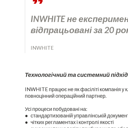
INWHITE не експериме
відпрацьовані за 20 р
INWHITE
Технологічний та системний підхід
INWHITE працює не як фасіліті компанія у к
повноцінний операційний партнер.
Усі процеси побудовані на:
● стандартизованій управлінській документ
● чітких регламентах і контролі якості