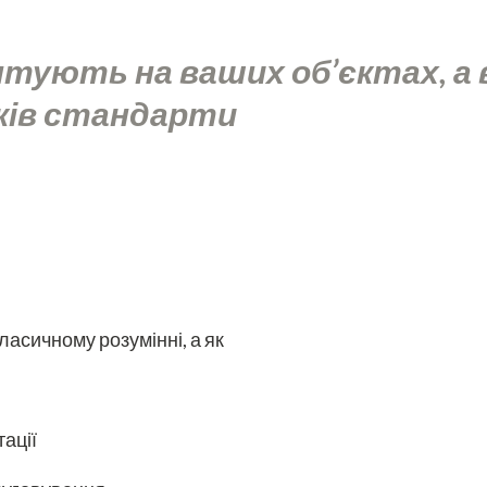
нтують на ваших об’єктах, 
оків стандарти
ласичному розумінні, а як
ації