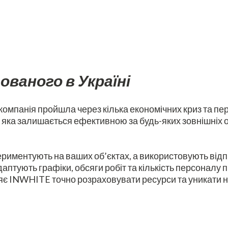
тованого в Україні
омпанія пройшла через кілька економічних криз та пер
 яка залишається ефективною за будь-яких зовнішніх 
иментують на ваших об’єктах, а використовують відпр
птують графіки, обсяги робіт та кількість персоналу п
яє INWHITE точно розраховувати ресурси та уникати н