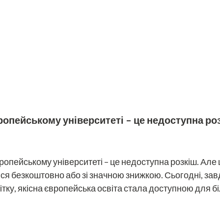
ропейському університеті – це недоступна розк
ропейському університеті – це недоступна розкіш. Але це
ся безкоштовно або зі значною знижкою. Сьогодні, за
ку, якісна європейська освіта стала доступною для біл