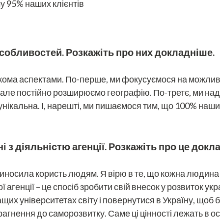
 95% наших клієнтів
особливостей. Розкажіть про них докладніше.
ількома аспектами. По-перше, ми фокусуємося на можли
 але постійно розширюємо географію. По-третє, ми на
 унікальна. І, нарешті, ми пишаємося тим, що 100% наш
ні з діяльністю агенції. Розкажіть про це докл
носила користь людям. Я вірю в те, що кожна людина м
 агенції – це спосіб зробити свій внесок у розвиток укр
х університетах світу і повернутися в Україну, щоб бу
 прагнення до саморозвитку. Саме ці цінності лежать в о