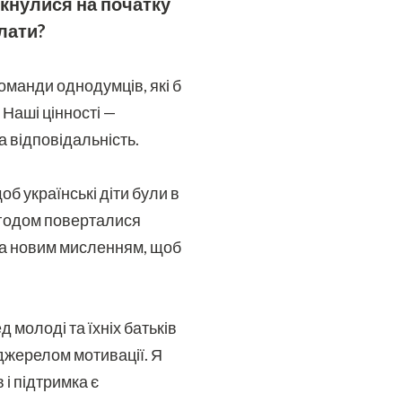
кнулися на початку
лати?
манди однодумців, які б
 Наші цінності —
а відповідальність.
б українські діти були в
 згодом поверталися
та новим мисленням, щоб
д молоді та їхніх батьків
джерелом мотивації. Я
 і підтримка є