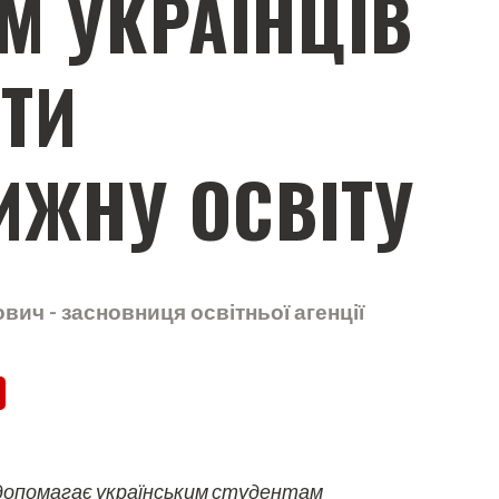
М УКРАЇНЦІВ
ТИ
ИЖНУ ОСВІТУ
ич - засновниця освітньої агенції
а допомагає українським студентам