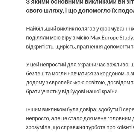
З якими основними викликами ви зіт
свого шляху, і що допомогло їх подо
Найбільший виклик полягав у формуванні ко
поділяли мою віру в місію Max Europe Study.
відкритість, щирість, прагнення допомогти т
У цей непростий для України час важливо, що
безпеці та могли навчатися за кордоном, а
додому з європейською освітою, досвідом 
брати участь у відбудові нашої країни.
Іншим викликом була довіра: здобути її сере
непросто, але це стало для мене головним 
зрозуміла, що справжня турбота про клієнтів