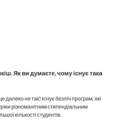
іш. Як ви думаєте, чому існує така
 далеко не так! Існує безліч програм, які
вдяки різноманітним стипендіальним
ьшої кількості студентів.