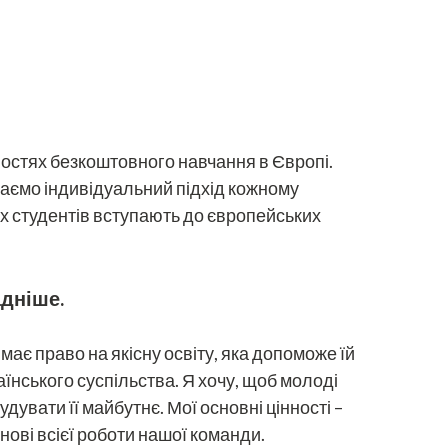
востях безкоштовного навчання в Європі.
даємо індивідуальний підхід кожному
их студентів вступають до європейських
адніше.
ає право на якісну освіту, яка допоможе їй
аїнського суспільства. Я хочу, щоб молоді
дувати її майбутнє. Мої основні цінності –
снові всієї роботи нашої команди.