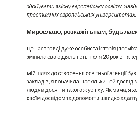
здобувати якісну європейську освіту. Завд
престижних європейських університетах.
Мирославо, розкажіть нам, будь ласк
Це насправді дуже особиста історія (посміхає
змінила свою діяльність після 20 років на ке
Мій шлях до створення освітньої агенції бу
закладів, я побачила, наскільки цей досвід 
людям досягти такого ж успіху. Як мама, я х
своїм досвідом та допомогти швидко адаптув