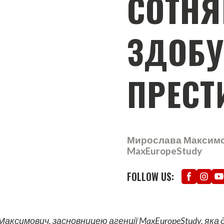
СОТНЯ
ЗДОБУ
ПРЕСТ
Мирослава Максимов
MaxEuropeStudy
FOLLOW US:
Максимович, засновницею агенції MaxEuropeStudy, як