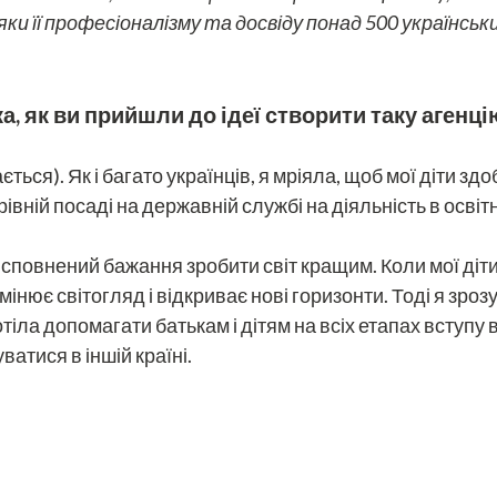
яки її професіоналізму та досвіду понад 500 українсь
а, як ви прийшли до ідеї створити таку агенці
ться). Як і багато українців, я мріяла, щоб мої діти зд
рівній посаді на державній службі на діяльність в освіт
в сповнений бажання зробити світ кращим. Коли мої ді
змінює світогляд і відкриває нові горизонти. Тоді я зр
отіла допомагати батькам і дітям на всіх етапах вступу
атися в іншій країні.