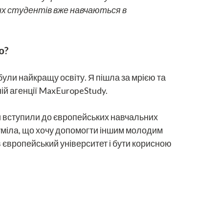
ких студентів вже навчаються в
ю?
обули найкращу освіту. Я пішла за мрією та
ній агенції MaxEuropeStudy.
ти вступили до європейських навчальних
озуміла, що хочу допомогти іншим молодим
 в європейський університет і бути корисною