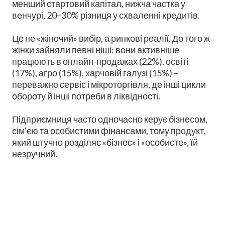
менший стартовий капітал, нижча частка у
венчурі, 20–30% різниця у схваленні кредитів.
Це не «жіночий» вибір, а ринкові реалії. До того ж
жінки зайняли певні ніші: вони активніше
працюють в онлайн-продажах (22%), освіті
(17%), агро (15%), харчовій галузі (15%) –
переважно сервіс і мікроторгівля, де інші цикли
обороту й інші потреби в ліквідності.
Підприємниця часто одночасно керує бізнесом,
сім'єю та особистими фінансами, тому продукт,
який штучно розділяє «бізнес» і «особисте», їй
незручний.