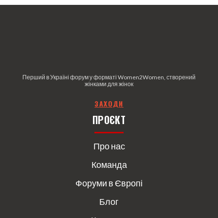
Перший в Україні форум у форматі Women2Women, створений
жінками для жінок
З
АХОДИ
ПРОЄКТ
Про нас
Команда
Форуми в Європі
Блог