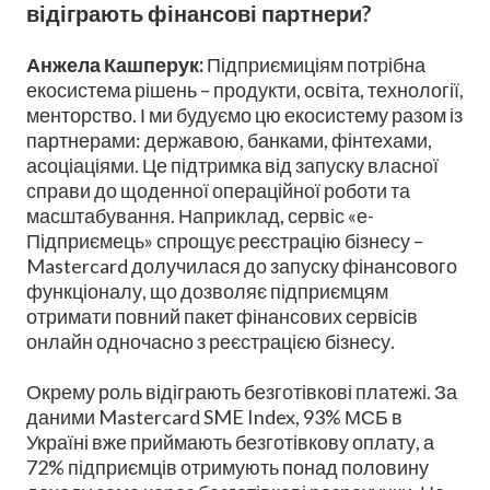
відіграють фінансові партнери?
Анжела Кашперук:
Підприємиціям потрібна
екосистема рішень – продукти, освіта, технології,
менторство. І ми будуємо цю екосистему разом із
партнерами: державою, банками, фінтехами,
асоціаціями. Це підтримка від запуску власної
справи до щоденної операційної роботи та
масштабування. Наприклад, сервіс «е-
Підприємець» спрощує реєстрацію бізнесу –
Mastercard долучилася до запуску фінансового
функціоналу, що дозволяє підприємцям
отримати повний пакет фінансових сервісів
онлайн одночасно з реєстрацією бізнесу.
Окрему роль відіграють безготівкові платежі. За
даними Mastercard SME Index, 93% МСБ в
Україні вже приймають безготівкову оплату, а
72% підприємців отримують понад половину