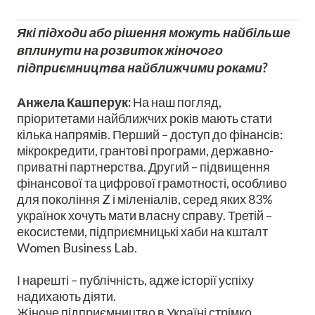
Які підходи або рішення можуть найбільше
вплинути на розвиток жіночого
підприємництва найближчими роками?
Анжела Кашперук:
На наш погляд,
пріоритетами найближчих років мають стати
кілька напрямів. Перший – доступ до фінансів:
мікрокредити, грантові програми, державно-
приватні партнерства. Другий – підвищення
фінансової та цифрової грамотності, особливо
для покоління Z і міленіалів, серед яких 83%
українок хочуть мати власну справу. Третій –
екосистеми, підприємницькі хаби на кшталт
Women Business Lab
.
І нарешті – публічність, адже історії успіху
надихають діяти.
Жіноче підприємництво в Україні стрімко