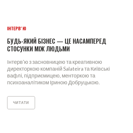
ІНТЕРВʼЮ
БУДЬ-ЯКИЙ БІЗНЕС — ЦЕ НАСАМПЕРЕД
СТОСУНКИ МІЖ ЛЮДЬМИ
Інтерв'ю з засновницею та креативною
директоркою компаній Salateira та Київські
вафлі, підприємицею, менторкою та
психоаналітиком Іриною Добруцькою.
ЧИТАТИ