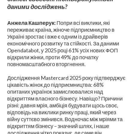
даними досліджень?
Анжела Кашперук:
Попри всі виклики, які
переживає країна, жіноче підприємництво в
Україні зростає і вже є одним із драйверів
економічного розвитку та стійкості. За даними
Opendatabot, у 2025 році 61% усіх нових ФОП
відкрили жінки, проти 49% до початку
повномасштабного вторгнення.
Дослідження Mastercard 2025 року підтверджує
цікавість жінок до підприємництва: 68%
опитаних українок замислювалися над
відкриттям власного бізнесу. Навіщо? Причини
різні: давня мрія, амбіція будувати щось своє,
відповідь на виклики ринку праці, який через
війну суттєво змінився. Водночас між мріями та
відкриттям бізнесу – значний шлях, і наше
дослідження чітко показує, де саме він