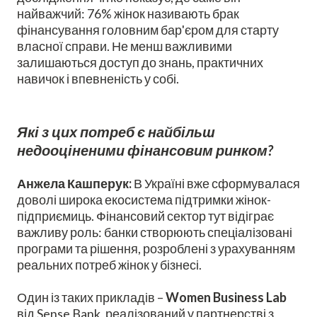
найважчий: 76% жінок називають брак
фінансування головним бар'єром для старту
власної справи. Не менш важливими
залишаються доступ до знань, практичних
навичок і впевненість у собі.
Які з цих потреб є найбільш
недооціненими фінансовим ринком?
Анжела Кашперук:
В Україні вже сформувалася
доволі широка екосистема підтримки жінок-
підприємиць. Фінансовий сектор тут відіграє
важливу роль: банки створюють спеціалізовані
програми та рішення, розроблені з урахуванням
реальних потреб жінок у бізнесі.
Один із таких прикладів –
Women Business Lab
від Sense Bank, реалізований у партнерстві з