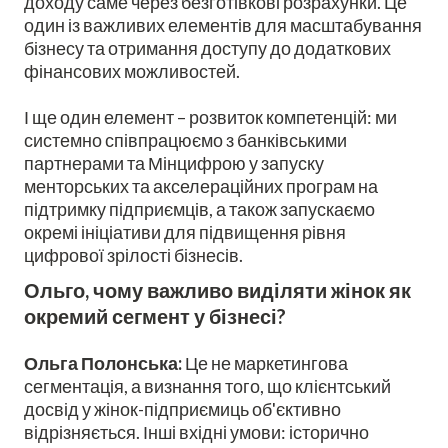
доходу саме через безготівкові розрахунки. Це
один із важливих елементів для масштабування
бізнесу та отримання доступу до додаткових
фінансових можливостей.
І ще один елемент – розвиток компетенцій: ми
системно співпрацюємо з банківськими
партнерами та Мінцифрою у запуску
менторських та акселераційних програм на
підтримку підприємців, а також запускаємо
окремі ініціативи для підвищення рівня
цифрової зрілості бізнесів.
Ольго, чому важливо виділяти жінок як
окремий сегмент у бізнесі?
Ольга Полонська:
Це не маркетингова
сегментація, а визнання того, що клієнтський
досвід у жінок-підприємиць об'єктивно
відрізняється. Інші вхідні умови: історично