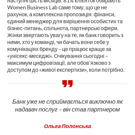
наступні шість місяців. 81% клієнток обирають
Women Business Lab
саме тому, що це не
рахунок, а комплексна пропозиція: фінанси,
єдиний менеджер для вирішення особистих та
бізнес-питань, спільнота, партнерські офери.
Жінки звертають увагу на те, як банк говорить з
ними, хто у команді, чи бачать вони себе у
комунікаціях бренду – це працює краще за
«унісекс-меседжі». Очікування сьогодні –
максимум цифровізації, але обов'язково з
доступом до «живої експертизи», коли потрібно.
Банк уже не сприймається виключно як
надавач послуг – він став партнером
Ольга Полонська