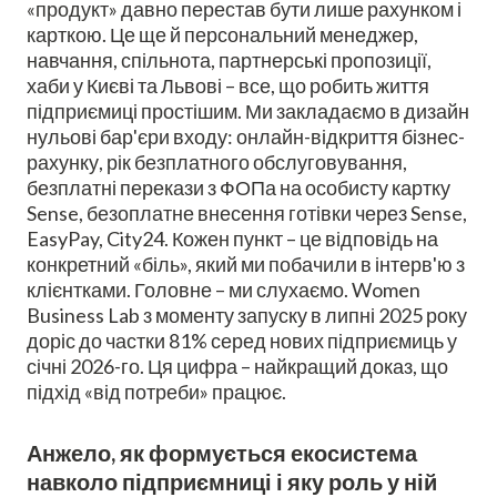
«продукт» давно перестав бути лише рахунком і
карткою. Це ще й персональний менеджер,
навчання, спільнота, партнерські пропозиції,
хаби у Києві та Львові – все, що робить життя
підприємиці простішим. Ми закладаємо в дизайн
нульові бар'єри входу: онлайн-відкриття бізнес-
рахунку, рік безплатного обслуговування,
безплатні перекази з ФОПа на особисту картку
Sense, безоплатне внесення готівки через Sense,
EasyPay, City24. Кожен пункт – це відповідь на
конкретний «біль», який ми побачили в інтерв'ю з
клієнтками. Головне – ми слухаємо. Women
Business Lab з моменту запуску в липні 2025 року
доріс до частки 81% серед нових підприємиць у
січні 2026-го. Ця цифра – найкращий доказ, що
підхід «від потреби» працює.
Анжело, як формується екосистема
навколо підприємниці і яку роль у ній