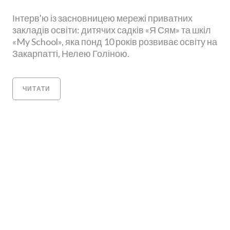
Інтерв'ю із засновницею мережі приватних
закладів освіти: дитячих садків «Я Сям» та шкіл
«My School», яка понд 10 років розвиває освіту на
Закарпатті, Нелею Голіною.
ЧИТАТИ