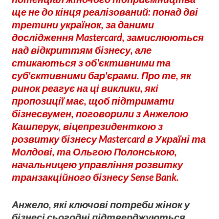
ще не до кінця реалізований: понад дві
третини українок, за даними
дослідження Mastercard, замислюються
над відкриттям бізнесу, але
стикаються з об'єктивними та
суб'єктивними бар'єрами. Про те, як
ринок реагує на ці виклики, які
пропозиції має, щоб підтримати
бізнесвумен, поговорили з Анжелою
Кашперук, віцепрезиденткою з
розвитку бізнесу Mastercard в Україні та
Молдові, та Ольгою Полонською,
начальницею управління розвитку
транзакційного бізнесу Sense Bank.
Анжело, які ключові потреби жінок у
бізнесі сьогодні підтверджуються